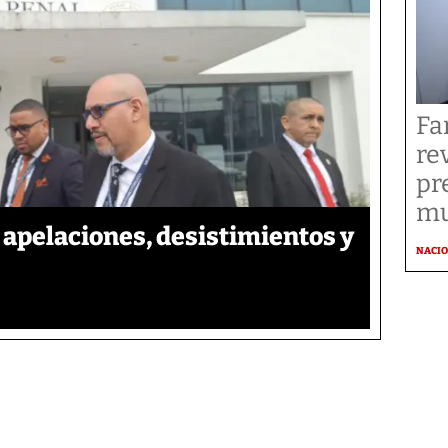
Fa
re
pr
mu
apelaciones, desistimientos y
NACI