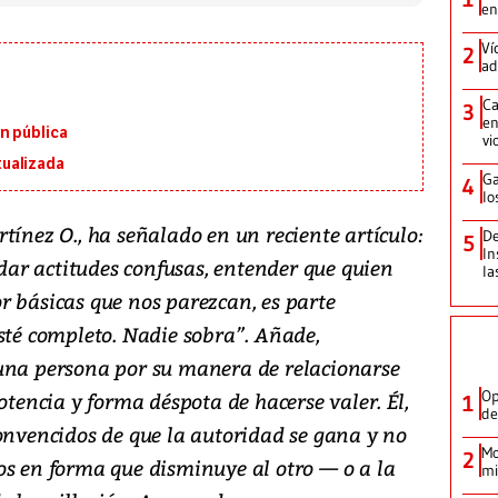
en
Ví
2
ad
Ca
3
en
n pública
vi
ualizada
Ga
4
lo
tínez O., ha señalado en un reciente artículo:
De
5
In
ar actitudes confusas, entender que quien
la
r básicas que nos parezcan, es parte
sté completo. Nadie sobra”. Añade,
una persona por su manera de relacionarse
Op
otencia y forma déspota de hacerse valer. Él,
1
de
convencidos de que la autoridad se gana y no
Mo
2
os en forma que disminuye al otro — o a la
mi