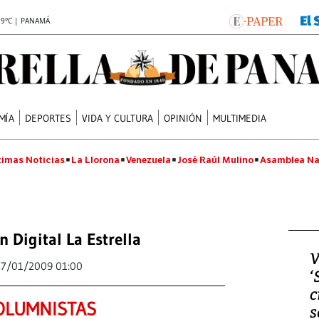
.9°C | PANAMÁ
MÍA
DEPORTES
VIDA Y CULTURA
OPINIÓN
MULTIMEDIA
timas Noticias
La Llorona
Venezuela
José Raúl Mulino
Asamblea Na
n Digital La Estrella
V
17/01/2009 01:00
‘
c
OLUMNISTAS
s