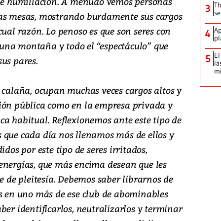
 de humillación. A menudo vemos personas
Th
3
se
las mesas, mostrando burdamente sus cargos
cual razón. Lo penoso es que son seres con
Ap
4
pl
una montaña y todo el “espectáculo” que
El
5
sus pares.
la
mi
a calaña, ocupan muchas veces cargos altos y
ión pública como en la empresa privada y
ca habitual. Reflexionemos ante este tipo de
 que cada día nos llenamos más de ellos y
idos por este tipo de seres irritados,
energías, que más encima desean que les
te de pleitesía. Debemos saber librarnos de
os en uno más de ese club de abominables
ber identificarlos, neutralizarlos y terminar