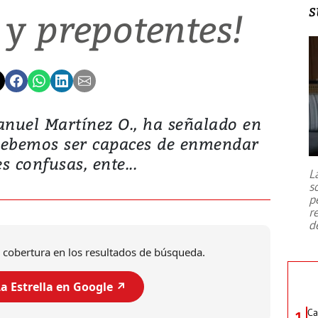
s
 y prepotentes!
anuel Martínez O., ha señalado en
 “Debemos ser capaces de enmendar
s confusas, ente...
L
s
p
r
d
 cobertura en los resultados de búsqueda.
a Estrella en Google ↗️
Ca
1