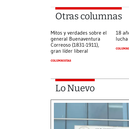
Otras columnas
Mitos y verdades sobre el
18 añ
general Buenaventura
lucha
Correoso (1831-1911),
COLUMNI
gran líder liberal
COLUMNISTAS
Lo Nuevo