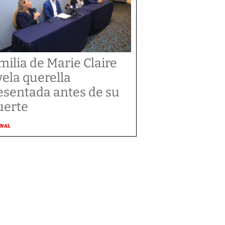
milia de Marie Claire
vela querella
esentada antes de su
erte
ONAL