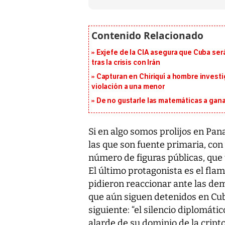
Exjefe de la CIA asegura que Cuba ser
tras la crisis con Irán
Capturan en Chiriquí a hombre investi
violación a una menor
De no gustarle las matemáticas a ganar
Si en algo somos prolijos en Pan
las que son fuente primaria, con
número de figuras públicas, que t
El último protagonista es el flam
pidieron reaccionar ante las de
que aún siguen detenidos en Cuba
siguiente: “el silencio diplomáti
alarde de su dominio de la criptog