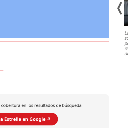
Un fuerte terremoto de magnitud
7,1 se registró este martes 28 de
julio en la prefectura de Kumamoto,
L
al sur de Japón, provocando una
s
emergencia de gran
...
p
r
d
 cobertura en los resultados de búsqueda.
a Estrella en Google ↗️