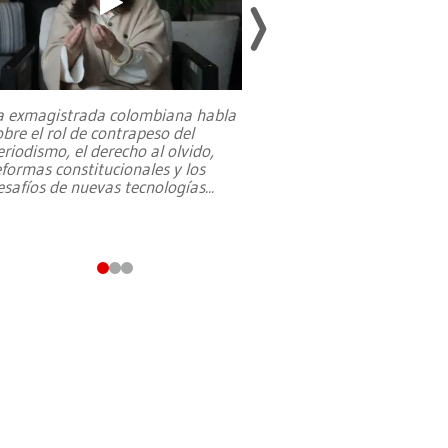
a exmagistrada colombiana habla
Entre recuerdos y es
obre el rol de contrapeso del
referencias hacia sus
eriodismo, el derecho al olvido,
presidente de Brasil,
eformas constitucionales y los
da Silva, oficializó 
esafíos de nuevas tecnologías
...
candidatura
...