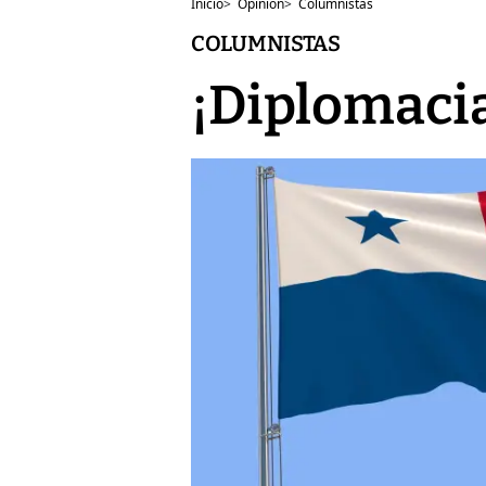
Inicio
>
Opinión
>
Columnistas
COLUMNISTAS
¡Diplomacia