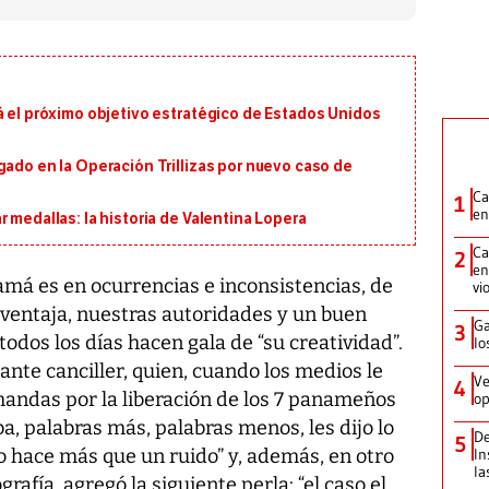
á el próximo objetivo estratégico de Estados Unidos
gado en la Operación Trillizas por nuevo caso de
Ca
1
en
 medallas: la historia de Valentina Lopera
Ca
2
en
amá es en ocurrencias e inconsistencias, de
vi
 ventaja, nuestras autoridades y un buen
Ga
3
odos los días hacen gala de “su creatividad”.
lo
ante canciller, quien, cuando los medios le
Ve
4
mandas por la liberación de los 7 panameños
op
, palabras más, palabras menos, les dijo lo
De
5
In
co hace más que un ruido” y, además, en otro
la
rafía, agregó la siguiente perla: “el caso el