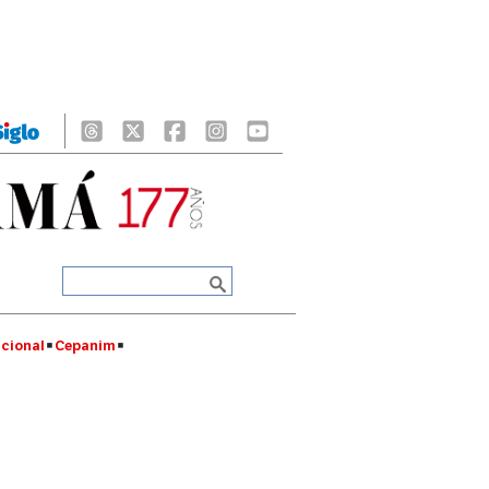
cional
Cepanim