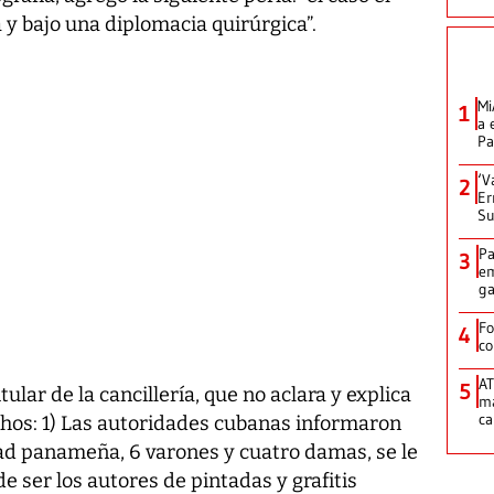
 y bajo una diplomacia quirúrgica”.
Mi
1
a 
P
‘V
2
Er
Su
Pa
3
em
ga
Fo
4
co
AT
5
ular de la cancillería, que no aclara y explica
ma
ca
hos: 1) Las autoridades cubanas informaron
ad panameña, 6 varones y cuatro damas, se le
 ser los autores de pintadas y grafitis