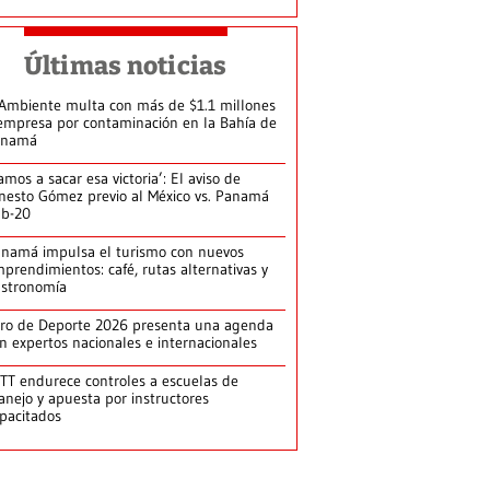
Últimas noticias
Ambiente multa con más de $1.1 millones
empresa por contaminación en la Bahía de
anamá
amos a sacar esa victoria’: El aviso de
nesto Gómez previo al México vs. Panamá
b-20
namá impulsa el turismo con nuevos
prendimientos: café, rutas alternativas y
stronomía
ro de Deporte 2026 presenta una agenda
n expertos nacionales e internacionales
TT endurece controles a escuelas de
nejo y apuesta por instructores
pacitados