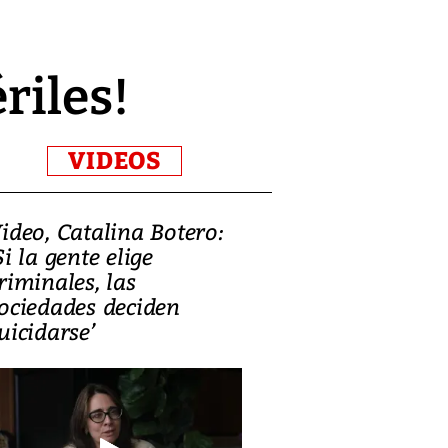
riles!
VIDEOS
ideo, Catalina Botero:
Video: Lula la
Si la gente elige
candidatura 
riminales, las
promesas de i
ociedades deciden
en defensa, ed
uicidarse’
tierras raras