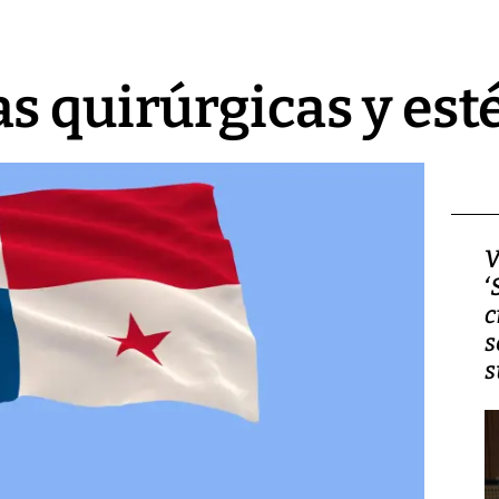
s quirúrgicas y esté
Video, Japón: Terremoto
V
deja heridos y graves
‘
daños en Kumamoto
c
s
s