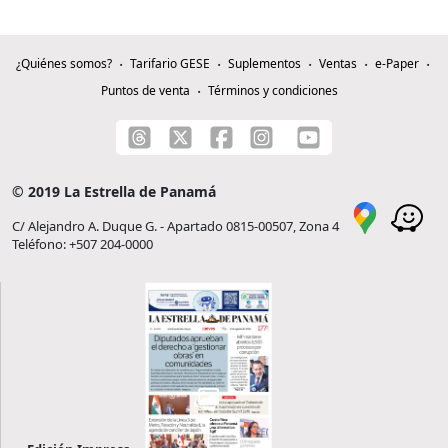
¿Quiénes somos?
Tarifario GESE
Suplementos
Ventas
e-Paper
Puntos de venta
Términos y condiciones
© 2019 La Estrella de Panamá
C/ Alejandro A. Duque G. - Apartado 0815-00507, Zona 4
Teléfono: +507 204-0000