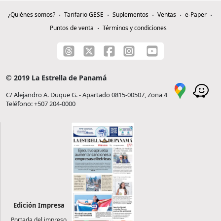
¿Quiénes somos?
Tarifario GESE
Suplementos
Ventas
e-Paper
Puntos de venta
Términos y condiciones
© 2019 La Estrella de Panamá
C/ Alejandro A. Duque G. - Apartado 0815-00507, Zona 4
Teléfono: +507 204-0000
Edición Impresa
Portada del impreso