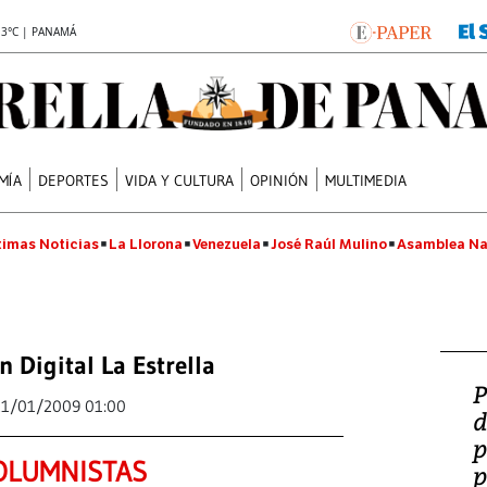
.3°C | PANAMÁ
MÍA
DEPORTES
VIDA Y CULTURA
OPINIÓN
MULTIMEDIA
timas Noticias
La Llorona
Venezuela
José Raúl Mulino
Asamblea Na
n Digital La Estrella
P
21/01/2009 01:00
d
p
OLUMNISTAS
p