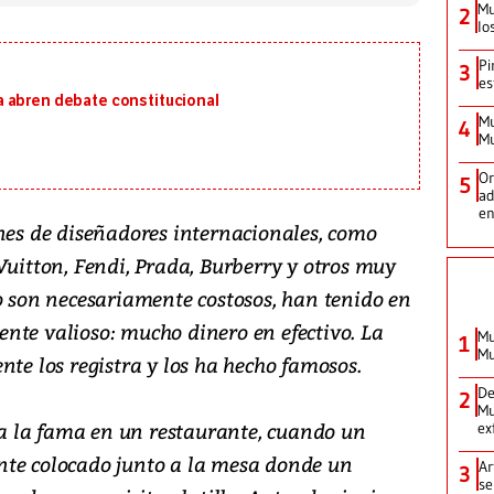
Mu
2
lo
Pi
3
es
 abren debate constitucional
Mu
4
Mu
Or
5
ad
en
ines de diseñadores internacionales, como
Vuitton, Fendi, Prada, Burberry y otros muy
o son necesariamente costosos, han tenido en
nte valioso: mucho dinero en efectivo. La
Mu
1
Mu
nte los registra y los ha hecho famosos.
De
2
Mu
 la fama en un restaurante, cuando un
ex
nte colocado junto a la mesa donde un
Ar
3
se