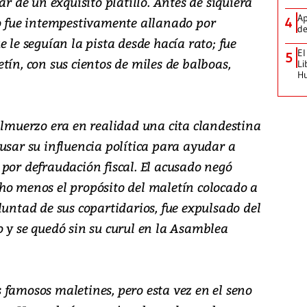
ar de un exquisito platillo. Antes de siquiera
Ap
io fue intempestivamente allanado por
4
de
 le seguían la pista desde hacía rato; fue
El
5
tín, con sus cientos de miles de balboas,
Li
H
almuerzo era en realidad una cita clandestina
usar su influencia política para ayudar a
por defraudación fiscal. El acusado negó
ho menos el propósito del maletín colocado a
luntad de sus copartidarios, fue expulsado del
o y se quedó sin su curul en la Asamblea
 famosos maletines, pero esta vez en el seno