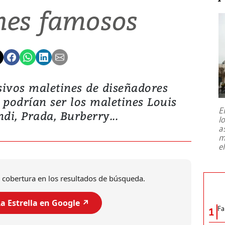
nes famosos
sivos maletines de diseñadores
podrían ser los maletines Louis
E
ndi, Prada, Burberry...
l
a
m
e
 cobertura en los resultados de búsqueda.
a Estrella en Google ↗️
Fa
1