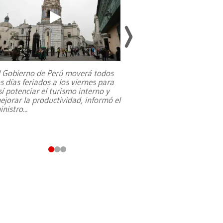
l Gobierno de Perú moverá todos
os días feriados a los viernes para
La exmagistrada co
sí potenciar el turismo interno y
sobre el rol de contr
ejorar la productividad, informó el
periodismo, el derech
inistro
...
reformas constitucio
desafíos de nuevas t