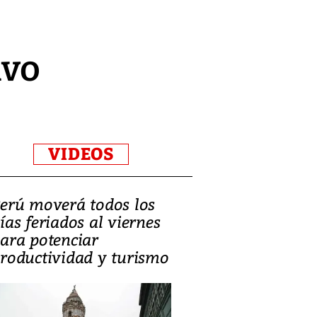
ivo
VIDEOS
erú moverá todos los
Video, Catalin
ías feriados al viernes
‘Si la gente el
ara potenciar
criminales, la
roductividad y turismo
sociedades de
suicidarse’