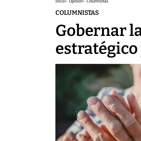
Inicio
>
Opinión
>
Columnistas
COLUMNISTAS
Gobernar la
estratégic