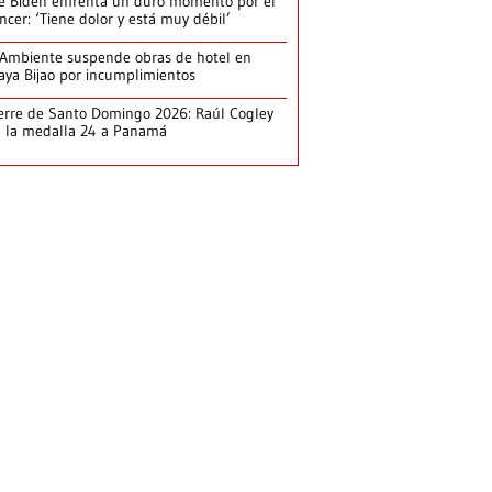
e Biden enfrenta un duro momento por el
ncer: ‘Tiene dolor y está muy débil’
Ambiente suspende obras de hotel en
aya Bijao por incumplimientos
erre de Santo Domingo 2026: Raúl Cogley
 la medalla 24 a Panamá