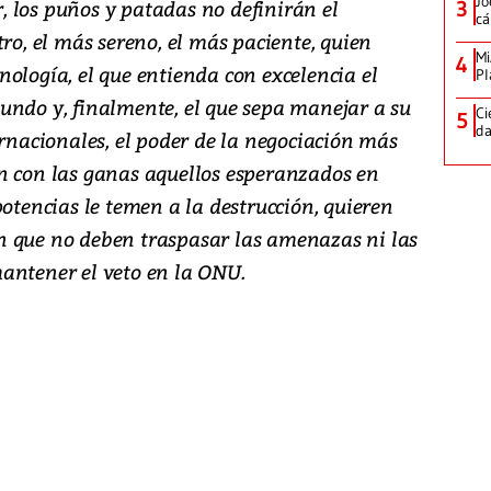
Jo
 los puños y patadas no definirán el
3
cá
tro, el más sereno, el más paciente, quien
Mi
4
ología, el que entienda con excelencia el
Pl
undo y, finalmente, el que sepa manejar a su
Ci
5
da
ernacionales, el poder de la negociación más
n con las ganas aquellos esperanzados en
potencias le temen a la destrucción, quieren
n que no deben traspasar las amenazas ni las
antener el veto en la ONU.