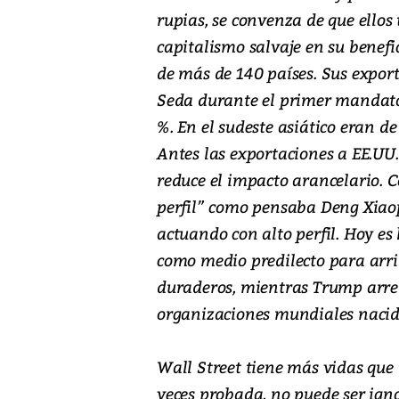
rupias, se convenza de que ellos
capitalismo salvaje en su benefic
de más de 140 países. Sus export
Seda durante el primer mandato
%. En el sudeste asiático eran d
Antes las exportaciones a EE.UU.
reduce el impacto arancelario. Co
perfil” como pensaba Deng Xiaop
actuando con alto perfil. Hoy es
como medio predilecto para arri
duraderos, mientras Trump arrem
organizaciones mundiales nacida
Wall Street tiene más vidas que
veces probada, no puede ser ign