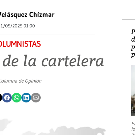
Velásquez Chízmar
11/05/2025 01:00
P
d
OLUMNISTAS
p
p
 de la cartelera
Columna de Opinión
E
l
a