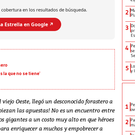
 cobertura en los resultados de búsqueda.
Mi
2
Pl
a Estrella en Google ↗️
Do
3
pr
Es
Pe
4
se
Se
nero
Lo
5
y 
 la que no se tiene’
 viejo Oeste, llegó un desconocido forastero a
Pe
1
piezan las apuestas! No es un encuentro entre
ov
os gigantes a un costo muy alto en que héroes
Pa
2
ma
para enriquecer a muchos y empobrecer a