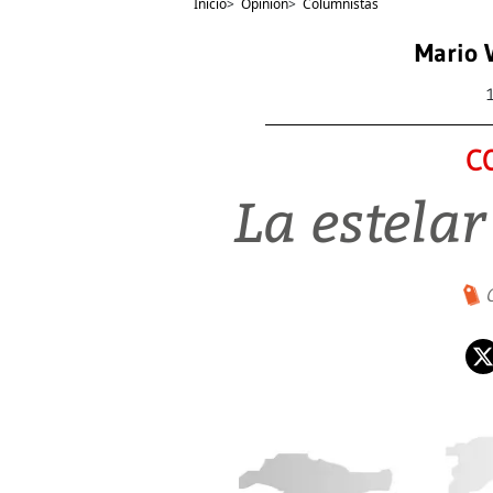
Inicio
>
Opinión
>
Columnistas
Mario 
C
La estelar