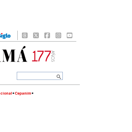
cional
Cepanim