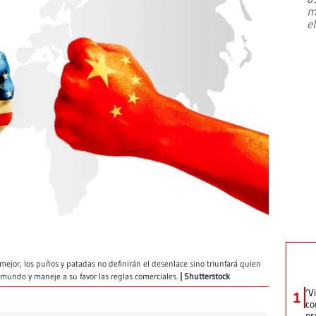
m
e
 mejor, los puños y patadas no definirán el desenlace sino triunfará quien
mundo y maneje a su favor las reglas comerciales.
Shutterstock
‘V
1
co
es