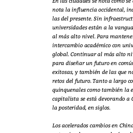
En las ciudades se nota como se 
nota la influencia occidental, inc
las del presente. Sin infraestruct
universidades están a la vangu
al más alto nivel. Para manten
intercambio académico con univ
global. Continuar al más alto niv
para diseñar un futuro en común
exitosas, y también de las que n
retos del futuro. Tanto a largo c
quinquenales como también la es
capitalista se está devorando a
la posteridad, en siglos.
Los acelerados cambios en China