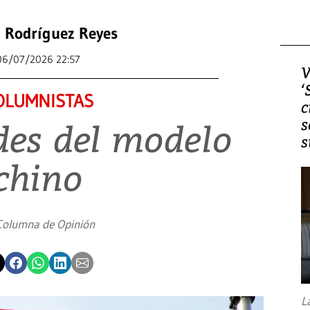
l Rodríguez Reyes
06/07/2026 22:57
V
‘
OLUMNISTAS
c
s
des del modelo
s
chino
Columna de Opinión
L