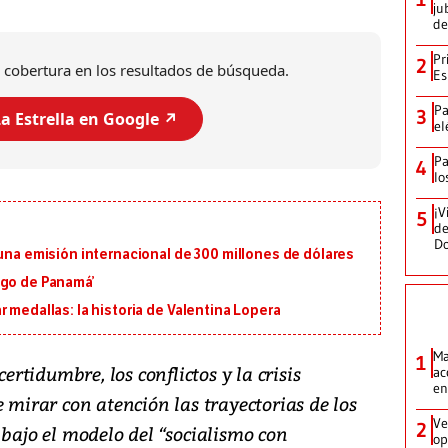
ju
de
Pr
2
 cobertura en los resultados de búsqueda.
Es
Pa
3
a Estrella en Google ↗️
el
Pa
4
lo
¡V
5
de
D
 una emisión internacional de 300 millones de dólares
igo de Panamá’
 medallas: la historia de Valentina Lopera
Ma
1
tidumbre, los conflictos y la crisis
ac
en
e mirar con atención las trayectorias de los
Ve
2
 bajo el modelo del “socialismo con
op