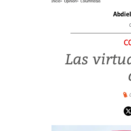
Inicio
>
Opinión
>
Columnistas
Abdie
C
Las virtu