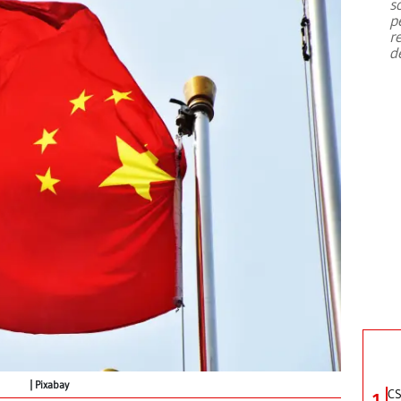
s
p
r
d
Pixabay
CS
1