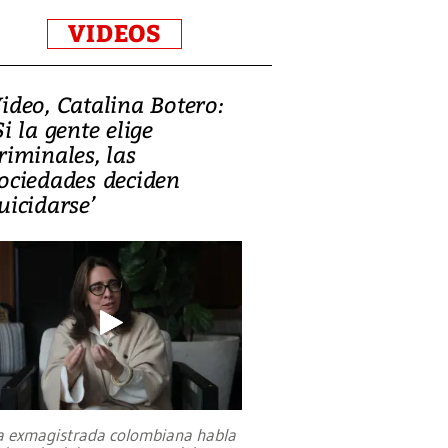
VIDEOS
ideo, Catalina Botero:
Si la gente elige
riminales, las
ociedades deciden
uicidarse’
a exmagistrada colombiana habla