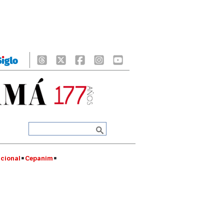
cional
Cepanim