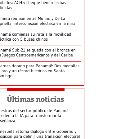
bilados: ACH y cheque tienen fechas
finidas
imera reunión entre Mulino y De La
priella: interconexión eléctrica en la mira
namá comienza su ruta a la movilidad
éctrica con 5 buses chinos
namá Sub-21 se queda con el bronce en
s Juegos Centroamericanos y del Caribe
iernes dorado para Panamá!: Dos medallas
 oro y un récord histórico en Santo
omingo
Últimas noticias
estros del sector público de Panamá
ceden a la IA para transformar la
señanza
nezuela retoma diálogo entre Gobierno y
osición para definir una transición electoral