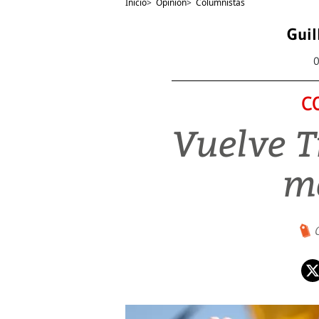
Inicio
>
Opinión
>
Columnistas
Guil
0
C
Vuelve 
m