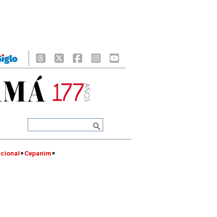
cional
Cepanim