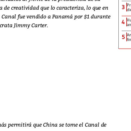
Pr
3
lta de creatividad que lo caracteriza, lo que en
di
el Canal fue vendido a Panamá por $1 durante
Vu
4
ócrata Jimmy Carter.
an
An
5
fi
más permitirá que China se tome el Canal de