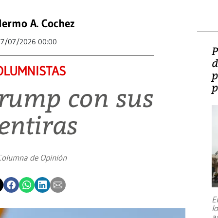
lermo A. Cochez
7/07/2026 00:00
P
d
OLUMNISTAS
p
p
Trump con sus
entiras
Columna de Opinión
E
l
a