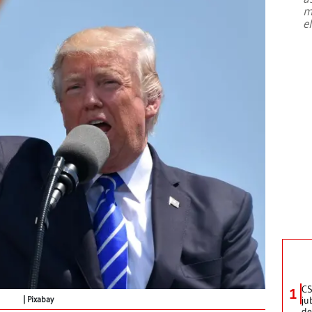
m
e
CS
1
ju
Pixabay
de