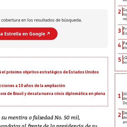
Gu
2
lo
re
 cobertura en los resultados de búsqueda.
Pr
3
Es
a Estrella en Google ↗️
Pa
4
el
¿Q
5
su
á el próximo objetivo estratégico de Estados Unidos
ecciones a 10 años de la ampliación
¡V
ra de Brasil y desata nueva crisis diplomática en plena
1
de
D
De
2
su mentira o falsedad No. 50 mil,
de
ar
ndatos al frente de la presidencia de su