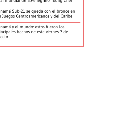
nal mundial de S.Pellegrino Young Chef
namá Sub-21 se queda con el bronce en
s Juegos Centroamericanos y del Caribe
namá y el mundo: estos fueron los
incipales hechos de este viernes 7 de
osto