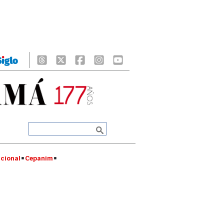
cional
Cepanim