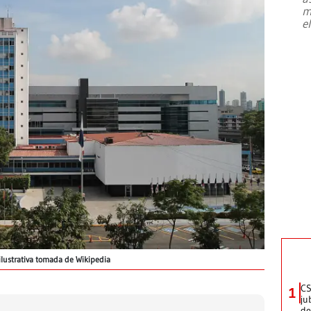
m
e
lustrativa tomada de Wikipedia
CS
1
ju
de