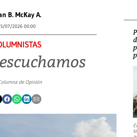
an B. McKay A.
5/07/2026 00:00
P
d
OLUMNISTAS
p
p
 escuchamos
Columna de Opinión
E
l
a