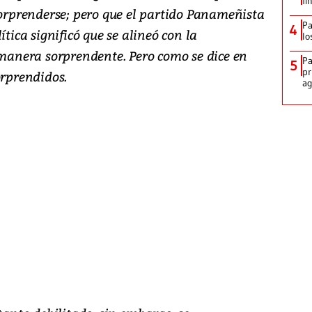
fi
sorprenderse; pero que el partido Panameñista
Pa
4
ítica significó que se alineó con la
lo
 manera sorprendente. Pero como se dice en
Pa
5
pr
orprendidos.
ag