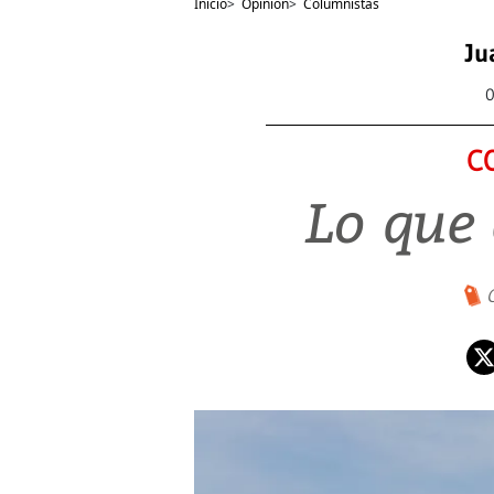
Inicio
>
Opinión
>
Columnistas
Ju
0
C
Lo que