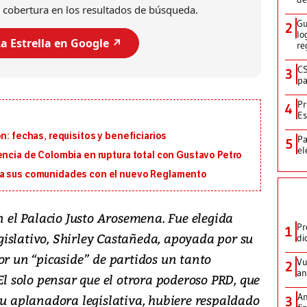
 cobertura en los resultados de búsqueda.
Gu
2
lo
a Estrella en Google ↗️
re
CS
3
pa
Pr
4
Es
n: fechas, requisitos y beneficiarios
Pa
5
el
encia de Colombia en ruptura total con Gustavo Petro
ra sus comunidades con el nuevo Reglamento
en el Palacio Justo Arosemena. Fue elegida
Pr
1
islativo, Shirley Castañeda, apoyada por su
di
or un “picaside” de partidos un tanto
Vu
2
an
 El solo pensar que el otrora poderoso PRD, que
An
su aplanadora legislativa, hubiere respaldado
3