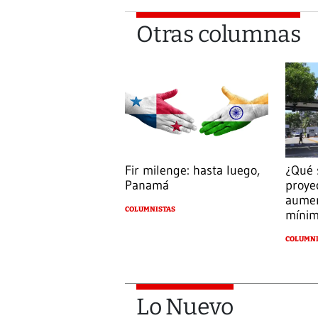
Otras columnas
Fir milenge: hasta luego,
¿Qué 
Panamá
proye
aumen
COLUMNISTAS
míni
COLUMNI
Lo Nuevo