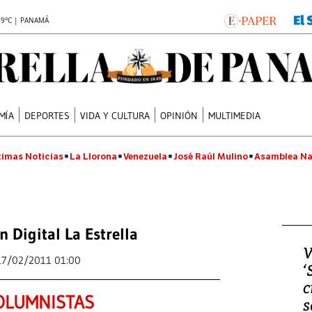
.9°C | PANAMÁ
MÍA
DEPORTES
VIDA Y CULTURA
OPINIÓN
MULTIMEDIA
timas Noticias
La Llorona
Venezuela
José Raúl Mulino
Asamblea Na
n Digital La Estrella
V
17/02/2011 01:00
‘
c
OLUMNISTAS
s