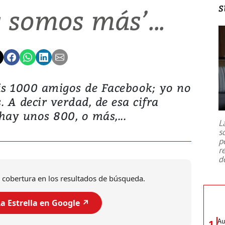
s
s somos más’...
is 1000 amigos de Facebook; yo no
 A decir verdad, de esa cifra
ay unos 800, o más,...
L
s
p
r
d
 cobertura en los resultados de búsqueda.
a Estrella en Google ↗️
Au
1