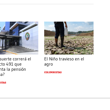
suerte correrá el
El Niño travieso en el
cto 491 que
agro
ta la pensión
COLUMNISTAS
ma?
STAS