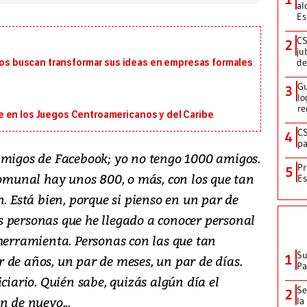
al
Es
CS
2
ju
de
 buscan transformar sus ideas en empresas formales
Gu
3
lo
re
 en los Juegos Centroamericanos y del Caribe
CS
4
pa
amigos de Facebook; yo no tengo 1000 amigos.
Pr
5
comunal hay unos 800, o más, con los que tan
Es
n. Está bien, porque si pienso en un par de
 personas que he llegado a conocer personal
 herramienta. Personas con las que tan
Su
1
 de años, un par de meses, un par de días.
P
ciario. Quién sabe, quizás algún día el
Se
2
n de nuevo...
la