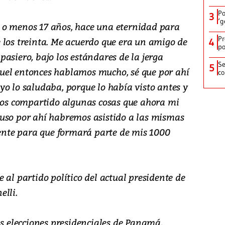
Po
3
‘g
 o menos 17 años, hace una eternidad para
Pr
 los treinta. Me acuerdo que era un amigo de
4
po
asiero, bajo los estándares de la jerga
Se
5
uel entonces hablamos mucho, sé que por ahí
co
o lo saludaba, porque lo había visto antes y
s compartido algunas cosas que ahora mi
uso por ahí habremos asistido a las mismas
iente para que formará parte de mis 1000
 al partido político del actual presidente de
elli.
as elecciones presidenciales de Panamá,