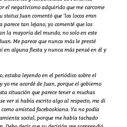
or el negativismo adquirido que me carcome
su status Juan comentó que ‘los locos eran
ya parece tan lejano, yo comenté que los
n la mayoría del mundo, no solo en este
e Juan. Me parece que nunca más le presté
hí en alguna fiesta y nunca más pensé en él y
, estaba leyendo en el periódico sobre el
 y yo me acordé de Juan, porque el gobierno
esta situación que parece tener a muchas
 ver si había escrito algo al respecto, me di
 como amistad facebookiana. Ya no podía
ramienta social, porque me había tachado
n. Debo decir que su decisión me sorprendió,