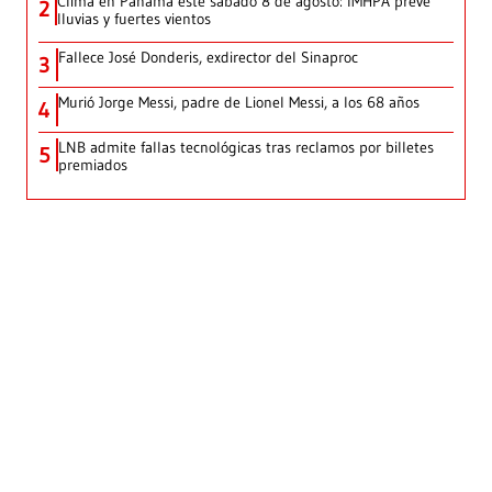
Clima en Panamá este sábado 8 de agosto: IMHPA prevé
2
lluvias y fuertes vientos
Fallece José Donderis, exdirector del Sinaproc
3
Murió Jorge Messi, padre de Lionel Messi, a los 68 años
4
LNB admite fallas tecnológicas tras reclamos por billetes
5
premiados