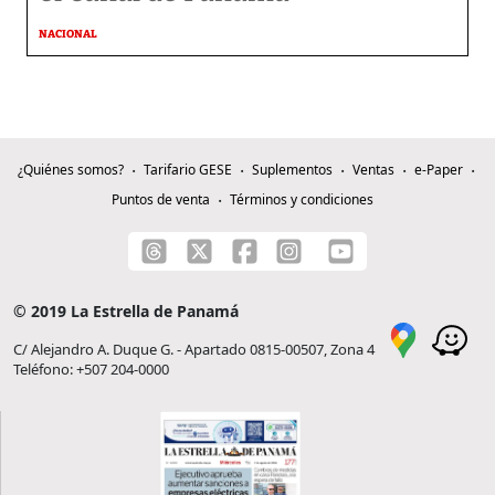
NACIONAL
¿Quiénes somos?
Tarifario GESE
Suplementos
Ventas
e-Paper
Puntos de venta
Términos y condiciones
© 2019 La Estrella de Panamá
C/ Alejandro A. Duque G. - Apartado 0815-00507, Zona 4
Teléfono: +507 204-0000