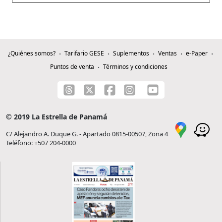
¿Quiénes somos?
Tarifario GESE
Suplementos
Ventas
e-Paper
Puntos de venta
Términos y condiciones
© 2019 La Estrella de Panamá
C/ Alejandro A. Duque G. - Apartado 0815-00507, Zona 4
Teléfono: +507 204-0000