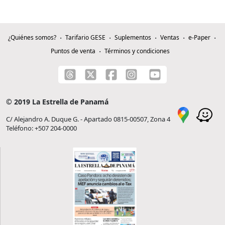
¿Quiénes somos?
Tarifario GESE
Suplementos
Ventas
e-Paper
Puntos de venta
Términos y condiciones
© 2019 La Estrella de Panamá
C/ Alejandro A. Duque G. - Apartado 0815-00507, Zona 4
Teléfono: +507 204-0000