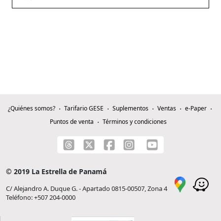
¿Quiénes somos?
Tarifario GESE
Suplementos
Ventas
e-Paper
Puntos de venta
Términos y condiciones
© 2019 La Estrella de Panamá
C/ Alejandro A. Duque G. - Apartado 0815-00507, Zona 4
Teléfono: +507 204-0000