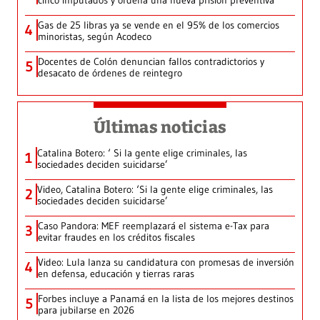
cinco imputados y ordena una nueva prisión preventiva
Gas de 25 libras ya se vende en el 95% de los comercios
4
minoristas, según Acodeco
Docentes de Colón denuncian fallos contradictorios y
5
desacato de órdenes de reintegro
Últimas noticias
Catalina Botero: ‘ Si la gente elige criminales, las
1
sociedades deciden suicidarse’
Video, Catalina Botero: ‘Si la gente elige criminales, las
2
sociedades deciden suicidarse’
Caso Pandora: MEF reemplazará el sistema e-Tax para
3
evitar fraudes en los créditos fiscales
Video: Lula lanza su candidatura con promesas de inversión
4
en defensa, educación y tierras raras
Forbes incluye a Panamá en la lista de los mejores destinos
5
para jubilarse en 2026