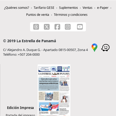
¿Quiénes somos?
Tarifario GESE
Suplementos
Ventas
e-Paper
Puntos de venta
Términos y condiciones
© 2019 La Estrella de Panamá
C/ Alejandro A. Duque G. - Apartado 0815-00507, Zona 4
Teléfono: +507 204-0000
Edición Impresa
Portada del impreso