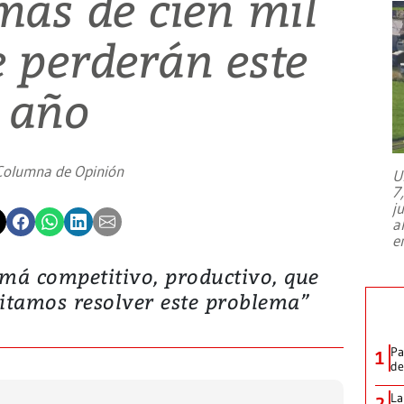
ás de cien mil
e perderán este
año
Columna de Opinión
U
7
j
a
e
á competitivo, productivo, que
sitamos resolver este problema”
Pa
1
de
La