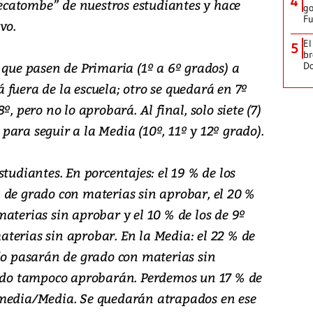
4
catombe” de nuestros estudiantes y hace
go
Fu
vo.
El
5
br
 que pasen de Primaria (1º a 6º grados) a
D
fuera de la escuela; otro se quedará en 7º
, pero no lo aprobará. Al final, solo siete (7)
ara seguir a la Media (10º, 11º y 12º grado).
tudiantes. En porcentajes: el 19 % de los
 de grado con materias sin aprobar, el 20 %
aterias sin aprobar y el 10 % de los de 9º
terias sin aprobar. En la Media: el 22 % de
ado pasarán de grado con materias sin
rado tampoco aprobarán. Perdemos un 17 % de
emedia/Media. Se quedarán atrapados en ese