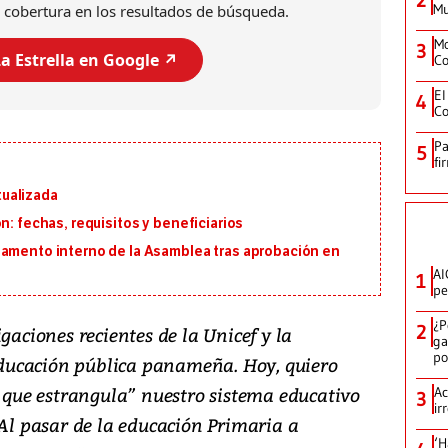
2
Mu
 cobertura en los resultados de búsqueda.
Mo
3
a Estrella en Google ↗️
Co
El
4
Co
Pa
5
fi
ualizada
n: fechas, requisitos y beneficiarios
lamento interno de la Asamblea tras aprobación en
AI
1
pe
¿P
2
gaciones recientes de la Unicef y la
ga
po
ducación pública panameña. Hoy, quiero
a que estrangula” nuestro sistema educativo
Ac
3
ir
 Al pasar de la educación Primaria a
‘H