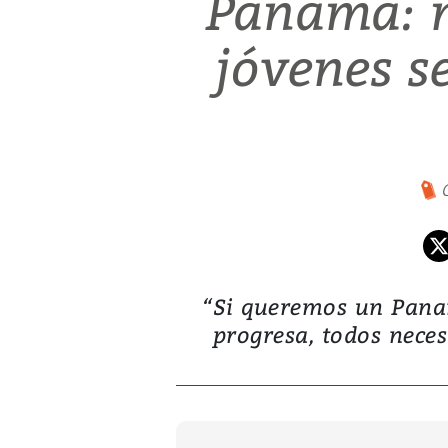
Panamá: m
jóvenes s
“Si queremos un Panam
progresa, todos nece