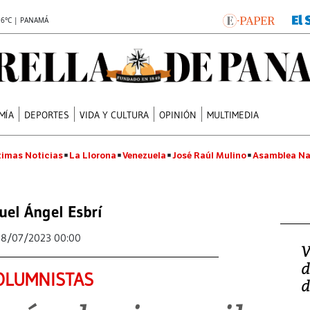
.6°C | PANAMÁ
MÍA
DEPORTES
VIDA Y CULTURA
OPINIÓN
MULTIMEDIA
timas Noticias
La Llorona
Venezuela
José Raúl Mulino
Asamblea Na
uel Ángel Esbrí
18/07/2023 00:00
V
d
OLUMNISTAS
d