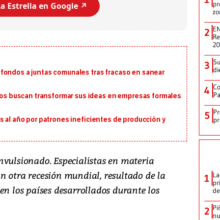
pr
a Estrella en Google ↗️
zo
EN
2
Re
2
Su
3
di
fondos a juntas comunales tras fracaso en sanear
Co
4
Pa
 buscan transformar sus ideas en empresas formales
Pr
5
s al año por patrones ineficientes de producción y
pr
nvulsionado. Especialistas en materia
n otra recesión mundial, resultado de la
La
1
pr
en los países desarrollados durante los
de
Pi
2
nu