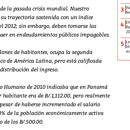
de la pasada crisis mundial. Nuestro
If
3
fe
su trayectoria sostenida con un índice
EN
4
el 2012; sin embargo, deben tomarse las
Re
2
 caer en endeudamientos públicos impagables.
Le
5
ti
lones de habitantes, ocupa la segunda
as
co de América Latina, pero está calificada
distribución del ingreso.
llo Humano de 2010 indicaba que en Panamá
 habitante era de B/.1,112.00, pero realmente
a pesar de haberse incrementado el salario
% de la población económicamente activa
o de los B/.500.00.