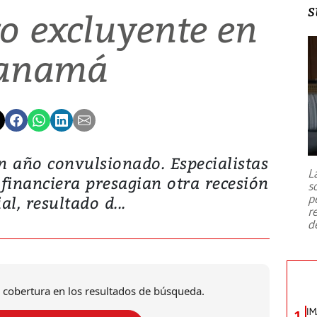
s
o excluyente en
anamá
n año convulsionado. Especialistas
L
financiera presagian otra recesión
s
p
l, resultado d...
r
d
 cobertura en los resultados de búsqueda.
IM
1