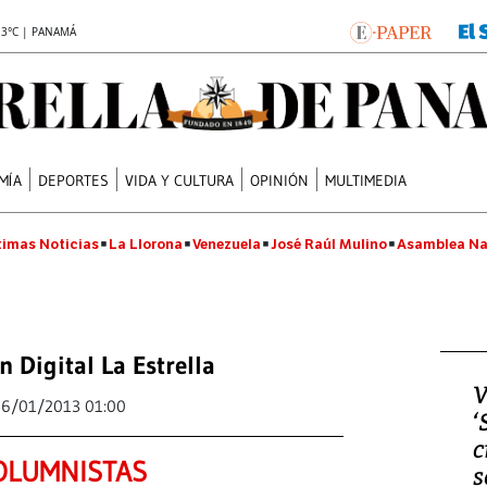
.3°C | PANAMÁ
MÍA
DEPORTES
VIDA Y CULTURA
OPINIÓN
MULTIMEDIA
timas Noticias
La Llorona
Venezuela
José Raúl Mulino
Asamblea Na
n Digital La Estrella
V
16/01/2013 01:00
‘
c
OLUMNISTAS
s