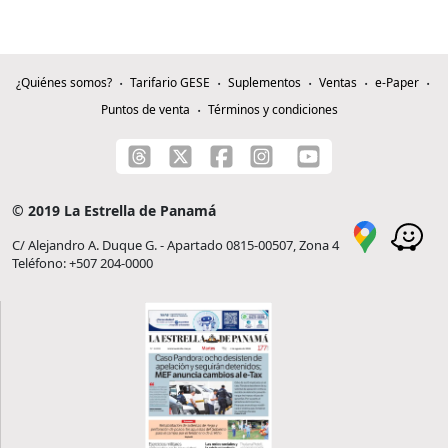
¿Quiénes somos?
Tarifario GESE
Suplementos
Ventas
e-Paper
Puntos de venta
Términos y condiciones
© 2019 La Estrella de Panamá
C/ Alejandro A. Duque G. - Apartado 0815-00507, Zona 4
Teléfono: +507 204-0000