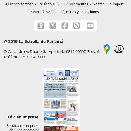
¿Quiénes somos?
Tarifario GESE
Suplementos
Ventas
e-Paper
Puntos de venta
Términos y condiciones
© 2019 La Estrella de Panamá
C/ Alejandro A. Duque G. - Apartado 0815-00507, Zona 4
Teléfono: +507 204-0000
Edición Impresa
Portada del impreso
del 5 de agosto de