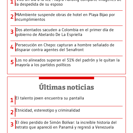
1
la despedida de su esposo
MiAmbiente suspende obras de hotel en Playa Bijao por
2
incumplimientos
Dos atentados sacuden a Colombia en el primer día de
3
gobierno de Abelardo De La Espriella
Persecución en Chepo: capturan a hombre señalado de
4
disparar contra agentes del Senafront
Los no alineados superan el 51% del padrón y le quitan la
5
mayoría a los partidos políticos
Últimas noticias
El talento joven encuentra su pantalla​
1
Etnicidad, estereotipo y criminalidad
2
El óleo perdido de Simón Bolívar: la increíble historia del
3
retrato que apareció en Panamá y regresó a Venezuela