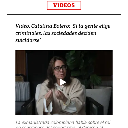
VIDEOS
Video, Catalina Botero: ‘Si la gente elige
criminales, las sociedades deciden
suicidarse’
La exmagistrada colombiana habla sobre el rol
de contrapeso del periodismo, el derecho al