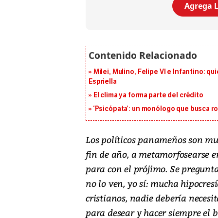
Agrega L
Milei, Mulino, Felipe VI e Infantino: q
Espriella
El clima ya forma parte del crédito
‘Psicópata’: un monólogo que busca r
Los políticos panameños son muy
fin de año, a metamorfosearse e
para con el prójimo. Se pregunta
no lo ven, yo sí: mucha hipocres
cristianos, nadie debería necesit
para desear y hacer siempre el bi