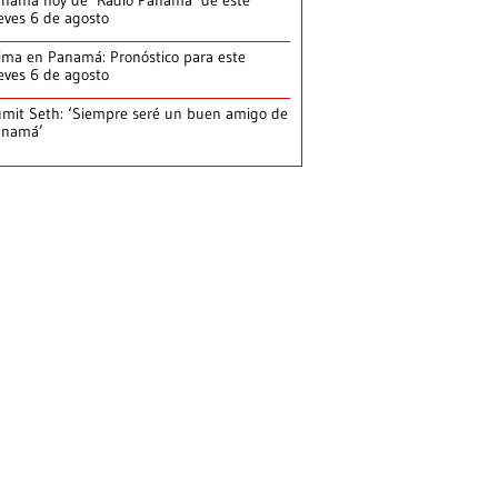
namá hoy de ‘Radio Panamá’ de este
eves 6 de agosto
ima en Panamá: Pronóstico para este
eves 6 de agosto
mit Seth: ‘Siempre seré un buen amigo de
anamá’