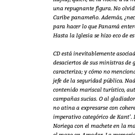
una repugnante figura. No olvi
Caribe panameño. Además, ¿nece
para hacer lo que Panamá entero
Hasta la Iglesia se hizo eco de es
CD está inevitablemente asociado
desaciertos de sus ministras de 
caracteriza; y cómo no menciona
jefe de la seguridad pública. N
contenido mariscal turístico, au
campañas sucias. O al gladiador
no atina a expresarse con cohere
imperativo categórico de Kant’
Noriega con el machete en la m
el mazo en Amador. La memoria 