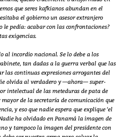
demos que seres kafkianos abundan en el
sitaba el gobierno un asesor extranjero
 le pedía: acabar con las confrontaciones?
tas exigencias.
 al incordio nacional. Se lo debe a los
gabinete, tan dadas a la guerra verbal que las
r las continuas expresiones arrogantes del
adie olvida al verdadero y —ahora— super-
tor intelectual de las meteduras de pata de
 mayor de la secretaría de comunicación que
ncia, y eso que nadie espera que explique ‘el
. Nadie ha olvidado en Panamá la imagen de
ano y tampoco la imagen del presidente con
debe ser nuestra arma para salvar la