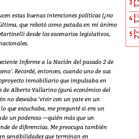
Pa
3
ju
cen estas buenas intenciones políticas (¿no
Cl
4
ju
a última, que rebotó como patada en mi ánimo
Su
Martinelli desde los escenarios legislativos,
5
P
nacionales.
reciente Informe a la Nación del pasado 2 de
ismo’. Recordé, entonces, cuando uno de sus
roproyecto inmobiliario que impulsaba en
s de Alberto Vallarino (gurú económico del
n no deseaba ‘vivir con un yate en un
 lo que escuchaba, me pregunté si era un
ando un poderoso —quién más que un
ende de diferencias. Me preocupa también
an sensibilidades que terminan en