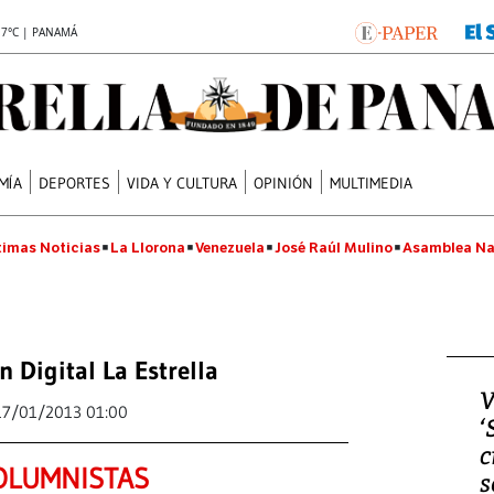
.7°C | PANAMÁ
MÍA
DEPORTES
VIDA Y CULTURA
OPINIÓN
MULTIMEDIA
timas Noticias
La Llorona
Venezuela
José Raúl Mulino
Asamblea Na
n Digital La Estrella
V
17/01/2013 01:00
‘
c
OLUMNISTAS
s