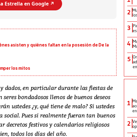
a Estrella en Google ↗️
Mu
2
lo
Pi
3
es
Mu
4
uiénes asisten y quiénes faltan en la posesión de De la
Mu
Or
5
ad
en
omper los mitos
 dados, en particular durante las fiestas de
n seres bondadosos llenos de buenos deseos
Ma
1
rán ustedes ¿y, qué tiene de malo? Si ustedes
ac
en
ía social. Pues si realmente fueran tan buenos
Ve
2
ar decretos festivos y calendarios religiosos
op
en, todos los días del año.