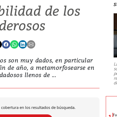
s
bilidad de los
derosos
̃os son muy dados, en particular
L
fin de año, a metamorfosearse en
s
p
dadosos llenos de ...
r
d
 cobertura en los resultados de búsqueda.
Fa
1