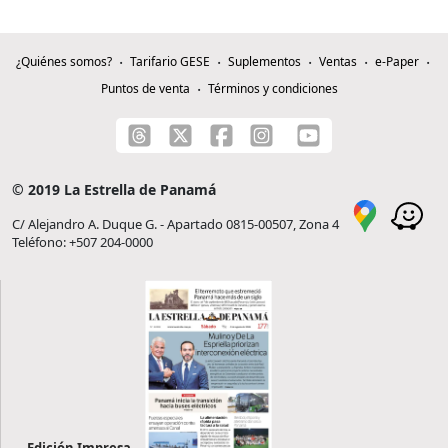
¿Quiénes somos?
Tarifario GESE
Suplementos
Ventas
e-Paper
Puntos de venta
Términos y condiciones
© 2019 La Estrella de Panamá
C/ Alejandro A. Duque G. - Apartado 0815-00507, Zona 4
Teléfono: +507 204-0000
Edición Impresa