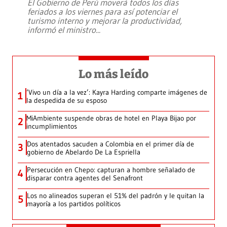
El Gobierno de Perú moverá todos los días
feriados a los viernes para así potenciar el
turismo interno y mejorar la productividad,
informó el ministro
...
Lo más leído
‘Vivo un día a la vez’: Kayra Harding comparte imágenes de
1
la despedida de su esposo
MiAmbiente suspende obras de hotel en Playa Bijao por
2
incumplimientos
Dos atentados sacuden a Colombia en el primer día de
3
gobierno de Abelardo De La Espriella
Persecución en Chepo: capturan a hombre señalado de
4
disparar contra agentes del Senafront
Los no alineados superan el 51% del padrón y le quitan la
5
mayoría a los partidos políticos