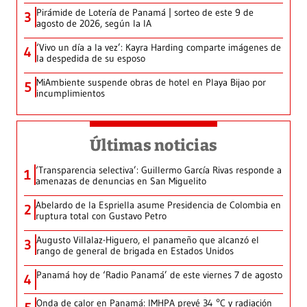
Pirámide de Lotería de Panamá | sorteo de este 9 de
3
agosto de 2026, según la IA
‘Vivo un día a la vez’: Kayra Harding comparte imágenes de
4
la despedida de su esposo
MiAmbiente suspende obras de hotel en Playa Bijao por
5
incumplimientos
Últimas noticias
‘Transparencia selectiva’: Guillermo García Rivas responde a
1
amenazas de denuncias en San Miguelito
Abelardo de la Espriella asume Presidencia de Colombia en
2
ruptura total con Gustavo Petro
Augusto Villalaz-Higuero, el panameño que alcanzó el
3
rango de general de brigada en Estados Unidos
Panamá hoy de ‘Radio Panamá’ de este viernes 7 de agosto
4
Onda de calor en Panamá: IMHPA prevé 34 °C y radiación