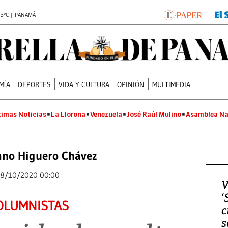
.3°C | PANAMÁ
MÍA
DEPORTES
VIDA Y CULTURA
OPINIÓN
MULTIMEDIA
timas Noticias
La Llorona
Venezuela
José Raúl Mulino
Asamblea Na
ano Higuero Chávez
8/10/2020 00:00
V
‘
OLUMNISTAS
c
s