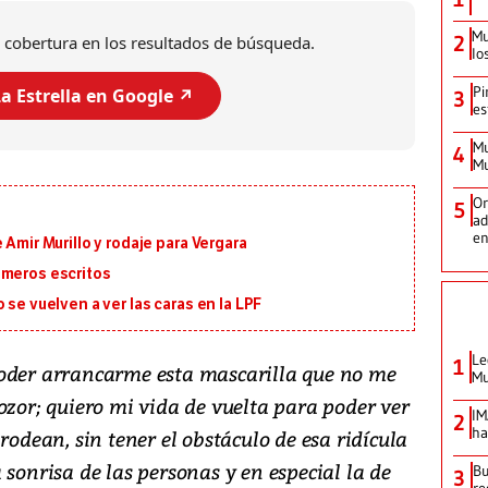
Mu
2
 cobertura en los resultados de búsqueda.
lo
Pi
a Estrella en Google ↗️
3
es
Mu
4
Mu
Or
5
ad
en
 Amir Murillo y rodaje para Vergara
imeros escritos
 se vuelven a ver las caras en la LPF
Le
1
poder arrancarme esta mascarilla que no me
Mu
ozor; quiero mi vida de vuelta para poder ver
IM
2
ha
rodean, sin tener el obstáculo de esa ridícula
 sonrisa de las personas y en especial la de
Bu
3