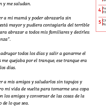
re
n y me saludan.
Fe
4
FI
ver a mi mamá y poder abrazarla sin
Ch
5
está mayor y pudiera contagiarla del terrible
Na
para abrazar a todos mis familiares y decirles:
anza”.
adrugar todos los días y salir a ganarme el
s me quejaba por el tranque, ese tranque era
os días.
r a mis amigos y saludarlos sin tapujos y
iero mi vida de vuelta para tomarme una copa
on los amigos y conversar de las cosas de la
o de lo que sea.