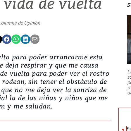
 vida de vuelta
s
Columna de Opinión
elta para poder arrancarme esta
e deja respirar y que me causa
L
de vuelta para poder ver el rostro
s
rodean, sin tener el obstáculo de
p
r
a que no me deja ver la sonrisa de
d
al la de las niñas y niños que me
en y me saludan.
Fa
1