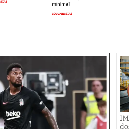
STAS
mínima?
COLUMNISTAS
IM
do