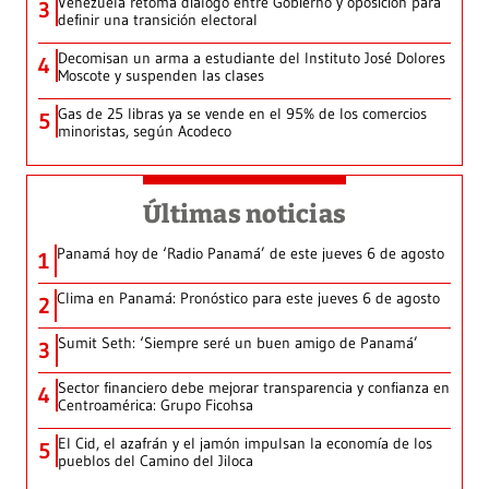
Venezuela retoma diálogo entre Gobierno y oposición para
3
definir una transición electoral
Decomisan un arma a estudiante del Instituto José Dolores
4
Moscote y suspenden las clases
Gas de 25 libras ya se vende en el 95% de los comercios
5
minoristas, según Acodeco
Últimas noticias
Panamá hoy de ‘Radio Panamá’ de este jueves 6 de agosto
1
Clima en Panamá: Pronóstico para este jueves 6 de agosto
2
Sumit Seth: ‘Siempre seré un buen amigo de Panamá’
3
Sector financiero debe mejorar transparencia y confianza en
4
Centroamérica: Grupo Ficohsa
El Cid, el azafrán y el jamón impulsan la economía de los
5
pueblos del Camino del Jiloca