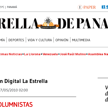
.5°C | PANAMÁ
MÍA
DEPORTES
VIDA Y CULTURA
OPINIÓN
MULTIMEDIA
timas Noticias
La Llorona
Venezuela
José Raúl Mulino
Asamblea Na
n Digital La Estrella
V
17/05/2010 02:00
d
d
OLUMNISTAS