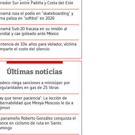
rredor Sur entre Paitilla y Costa del Este
namá roza el podio en ‘skateboarding’ y
rma paliza en ‘softbol’ en 2026
namá Sub-20 fracasa en su misión al
ndial y cae goleado ante México
ntencia de 104 años para violador, víctima
mparte el costo del silencio
Últimas noticias
odeco niega sanciones a minisúper por
regularidades en gas de 25 libras
ay que tener paciencia’: La lección de
bernabilidad que Mireya Moscoso le da a
jimori
 panameño Roberto González conquista el
once en ciclismo de ruta en Santo
omingo