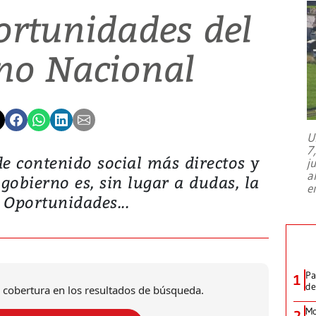
ortunidades del
no Nacional
U
7
 contenido social más directos y
j
a
 gobierno es, sin lugar a dudas, la
e
 Oportunidades...
Pa
1
de
 cobertura en los resultados de búsqueda.
Mo