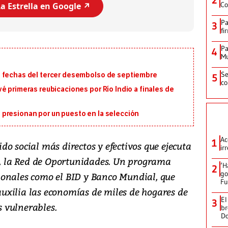
2
Co
a Estrella en Google ↗️
Pa
3
fi
Pa
4
Mu
Se
s fechas del tercer desembolso de septiembre
5
co
é primeras reubicaciones por Río Indio a finales de
presionan por un puesto en la selección
Ac
1
o social más directos y efectivos que ejecuta
ir
as, la Red de Oportunidades. Un programa
‘H
2
go
ionales como el BID y Banco Mundial, que
Fu
xilia las economías de miles de hogares de
El
3
 vulnerables.
br
D