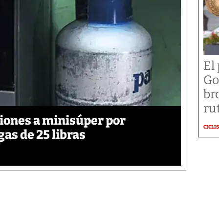
El
Go
br
ru
iones a minisúper por
CICLI
gas de 25 libras