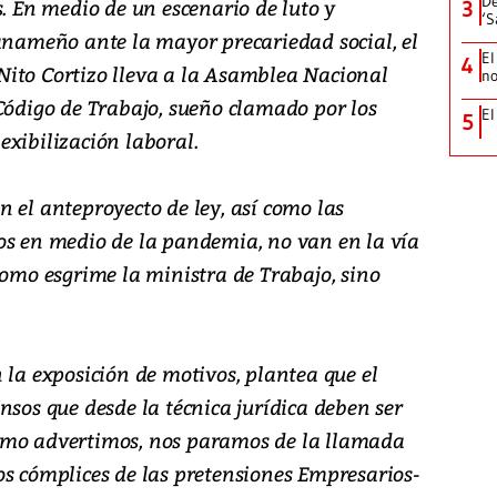
De
s. En medio de un escenario de luto y
3
‘S
panameño ante la mayor precariedad social, el
El
4
ito Cortizo lleva a la Asamblea Nacional
no
Código de Trabajo, sueño clamado por los
El
5
xibilización laboral.
 el anteproyecto de ley, así como las
os en medio de la pandemia, no van en la vía
como esgrime la ministra de Trabajo, sino
 la exposición de motivos, plantea que el
nsos que desde la técnica jurídica deben ser
omo advertimos, nos paramos de la llamada
os cómplices de las pretensiones Empresarios-