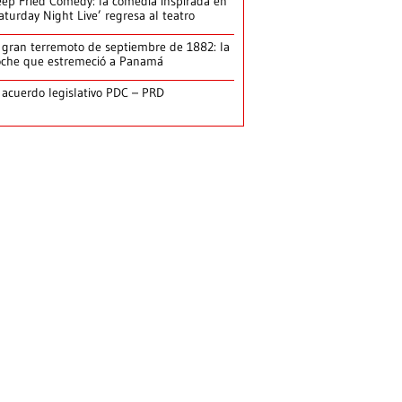
ep Fried Comedy: la comedia inspirada en
aturday Night Live’ regresa al teatro
 gran terremoto de septiembre de 1882: la
che que estremeció a Panamá
 acuerdo legislativo PDC – PRD