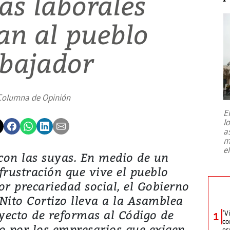
as laborales
can al pueblo
abajador
Columna de Opinión
E
l
a
m
e
 con las suyas. En medio de un
frustración que vive el pueblo
r precariedad social, el Gobierno
Nito Cortizo lleva a la Asamblea
yecto de reformas al Código de
‘V
1
co
o por los empresarios que exigen
es