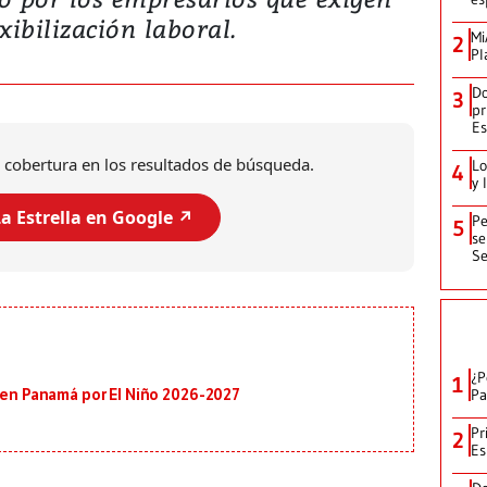
ibilización laboral.
Mi
2
Pl
Do
3
pr
Es
 cobertura en los resultados de búsqueda.
Lo
4
y 
a Estrella en Google ↗️
Pe
5
se
Se
¿P
1
Pa
s en Panamá por El Niño 2026-2027
Pr
2
Es