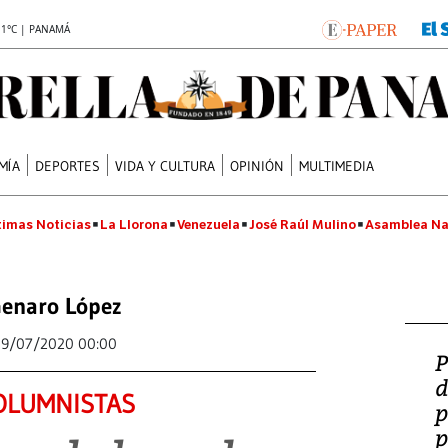
.1°C | PANAMÁ
MÍA
DEPORTES
VIDA Y CULTURA
OPINIÓN
MULTIMEDIA
timas Noticias
La Llorona
Venezuela
José Raúl Mulino
Asamblea Na
enaro López
19/07/2020 00:00
P
d
OLUMNISTAS
p
p