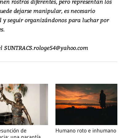
nen rostros diferentes, pero representan los
puede dejarse manipular, es necesario
l y seguir organizándonos para luchar por
s.
l del SUNTRACS.rologe54@yahoo.com
esunción de
Humano roto e inhumano
ncia: una garantía