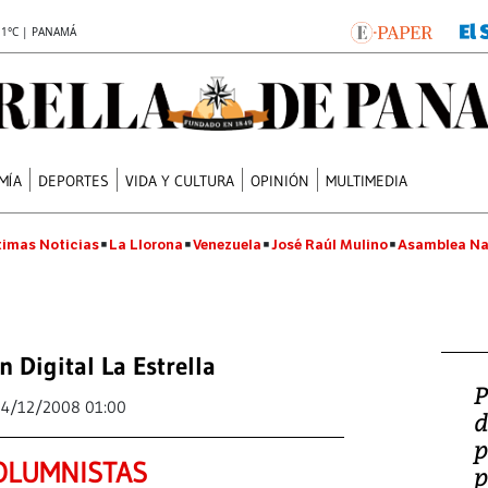
.1°C | PANAMÁ
MÍA
DEPORTES
VIDA Y CULTURA
OPINIÓN
MULTIMEDIA
timas Noticias
La Llorona
Venezuela
José Raúl Mulino
Asamblea Na
n Digital La Estrella
P
14/12/2008 01:00
d
p
OLUMNISTAS
p