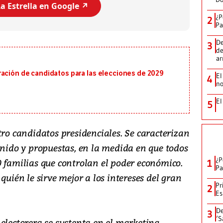
a Estrella en Google ↗️
¿P
2
Pa
De
3
de
a
ración de candidatos para las elecciones de 2029
El
4
no
El
5
tro candidatos presidenciales. Se caracterizan
enido y propuestas, en la medida en que todos
¿P
0 familias que controlan el poder económico.
1
Pa
quién le sirve mejor a los intereses del gran
Pr
2
Es
De
3
‘S
electorera se sustenta en el marketing