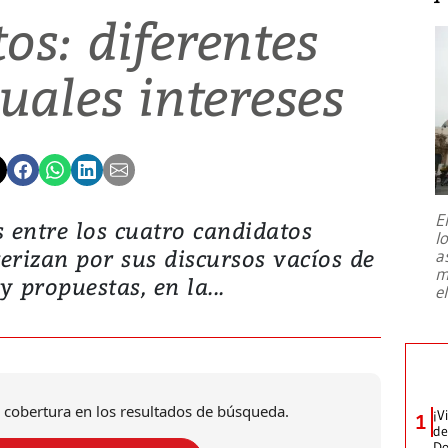
os: diferentes
guales intereses
E
 entre los cuatro candidatos
l
terizan por sus discursos vacíos de
a
m
y propuestas, en la...
e
 cobertura en los resultados de búsqueda.
¡V
1
de
D