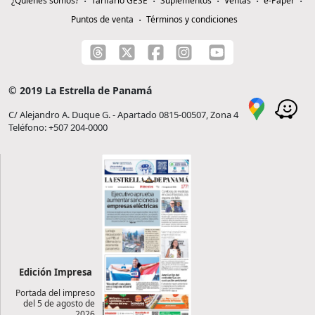
¿Quiénes somos?
Tarifario GESE
Suplementos
Ventas
e-Paper
Puntos de venta
Términos y condiciones
© 2019 La Estrella de Panamá
C/ Alejandro A. Duque G. - Apartado 0815-00507, Zona 4
Teléfono: +507 204-0000
Edición Impresa
Portada del impreso
del 5 de agosto de
2026