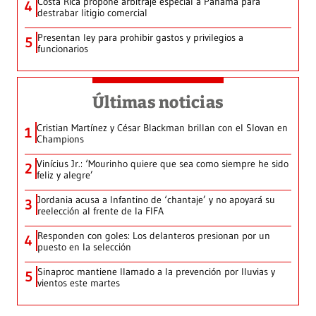
Costa Rica propone arbitraje especial a Panamá para
4
destrabar litigio comercial
Presentan ley para prohibir gastos y privilegios a
5
funcionarios
Últimas noticias
Cristian Martínez y César Blackman brillan con el Slovan en
1
Champions
Vinícius Jr.: ‘Mourinho quiere que sea como siempre he sido
2
feliz y alegre’
Jordania acusa a Infantino de ‘chantaje’ y no apoyará su
3
reelección al frente de la FIFA
Responden con goles: Los delanteros presionan por un
4
puesto en la selección
Sinaproc mantiene llamado a la prevención por lluvias y
5
vientos este martes