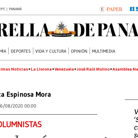
.9°C | PANAMÁ
MÍA
DEPORTES
VIDA Y CULTURA
OPINIÓN
MULTIMEDIA
timas Noticias
La Llorona
Venezuela
José Raúl Mulino
Asamblea Na
za Espinosa Mora
6/08/2020 00:00
V
‘
OLUMNISTAS
c
s