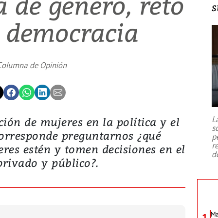
 de género, reto
s
a democracia
Columna de Opinión
L
ión de mujeres en la política y el
s
corresponde preguntarnos ¿qué
p
r
eres estén y tomen decisiones en el
d
privado y público?.
Ma
1