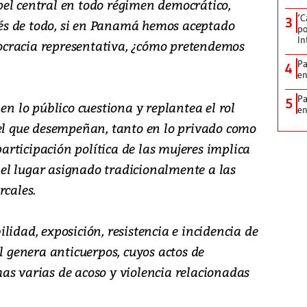
el central en todo régimen democrático,
‘C
3
s de todo, si en Panamá hemos aceptado
po
In
cracia representativa, ¿cómo pretendemos
Pa
4
e
Pa
5
en lo público cuestiona y replantea el rol
e
pel que desempeñan, tanto en lo privado como
 participación política de las mujeres implica
el lugar asignado tradicionalmente a las
rcales.
lidad, exposición, resistencia e incidencia de
al genera anticuerpos, cuyos actos de
as varias de acoso y violencia relacionadas