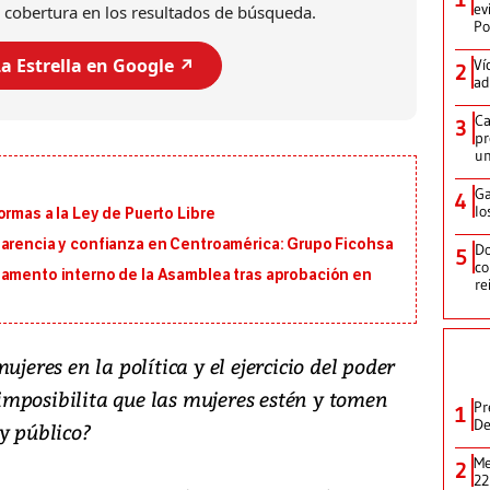
ev
 cobertura en los resultados de búsqueda.
Po
a Estrella en Google ↗️
Ví
2
ad
Ca
3
pr
un
Ga
4
lo
ormas a la Ley de Puerto Libre
parencia y confianza en Centroamérica: Grupo Ficohsa
Do
5
co
lamento interno de la Asamblea tras aprobación en
re
ujeres en la política y el ejercicio del poder
mposibilita que las mujeres estén y tomen
Pr
1
De
y público?
Me
2
22