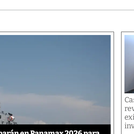
Ca
re
ex
in
ciparán en Panamax 2026 para