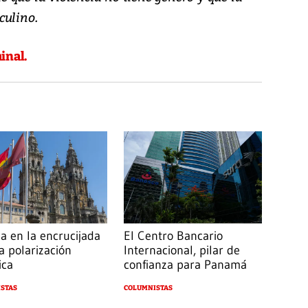
culino.
inal.
a en la encrucijada
El Centro Bancario
a polarización
Internacional, pilar de
ica
confianza para Panamá
STAS
COLUMNISTAS