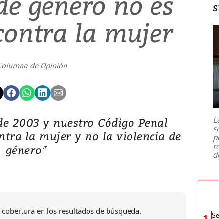
de género no es
s
contra la mujer
Columna de Opinión
L
de 2003 y nuestro Código Penal
s
ontra la mujer y no la violencia de
p
r
género”
d
 cobertura en los resultados de búsqueda.
Se
1