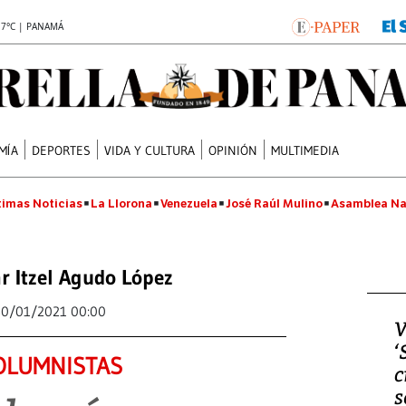
.7°C | PANAMÁ
MÍA
DEPORTES
VIDA Y CULTURA
OPINIÓN
MULTIMEDIA
timas Noticias
La Llorona
Venezuela
José Raúl Mulino
Asamblea Na
r Itzel Agudo López
30/01/2021 00:00
V
‘
OLUMNISTAS
c
s