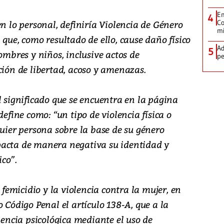
Em
4
en lo personal, definiría Violencia de Género
Co
m
 que, como resultado de ello, cause daño físico
Ad
5
ombres y niños, inclusive actos de
pe
ción de libertad, acoso y amenazas.
l significado que se encuentra en la página
define como: “un tipo de violencia física o
quier persona sobre la base de su género
pacta de manera negativa su identidad y
ico”.
l femicidio y la violencia contra la mujer, en
 Código Penal el artículo 138-A, que a la
olencia psicológica mediante el uso de