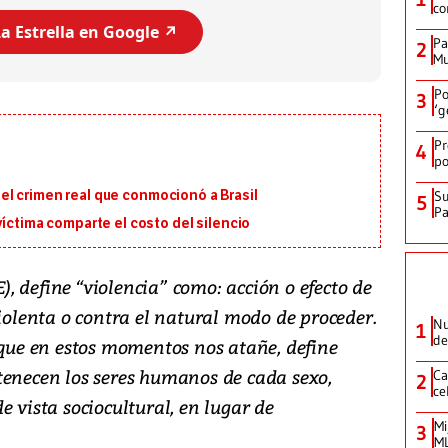
co
a Estrella en Google ↗️
Pa
2
Mu
Po
3
‘g
Pr
4
po
en el crimen real que conmocionó a Brasil
Su
5
P
víctima comparte el costo del silencio
 define “violencia” como: acción o efecto de
violenta o contra el natural modo de proceder.
Nu
1
de
 que en estos momentos nos atañe, define
tenecen los seres humanos de cada sexo,
Ca
2
ce
e vista sociocultural, en lugar de
Mi
3
ML