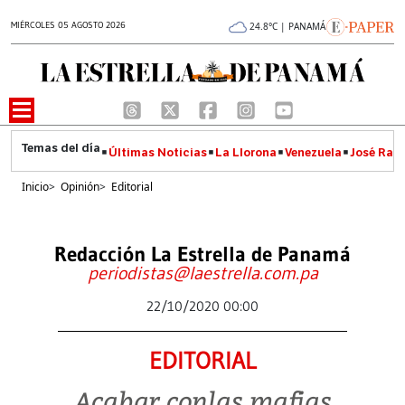
MIÉRCOLES 05 AGOSTO 2026
24.8°C | PANAMÁ
Últimas Noticias
La Llorona
Venezuela
José Raúl
Inicio
>
Opinión
>
Editorial
Redacción La Estrella de Panamá
periodistas@laestrella.com.pa
22/10/2020 00:00
EDITORIAL
Acabar conlas mafias