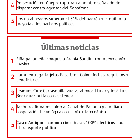
Persecución en Chepo: capturan a hombre señalado de
4
disparar contra agentes del Senafront
Los no alineados superan el 51% del padrón y le quitan la
5
mayoría a los partidos políticos
Últimas noticias
Piña panameña conquista Arabia Saudita con nuevo envío
1
masivo
Ifarhu entrega tarjetas Pase-U en Colón: fechas, requisitos y
2
beneficiarios
Leagues Cup: Carrasquilla vuelve al once titular y José Luis
3
Rodríguez brilla con asistencia
Japón reafirma respaldo al Canal de Panamá y ampliará
4
cooperación tecnológica con la vía interoceánica
Casco Antiguo incorpora cinco buses 100% eléctricos para
5
el transporte público