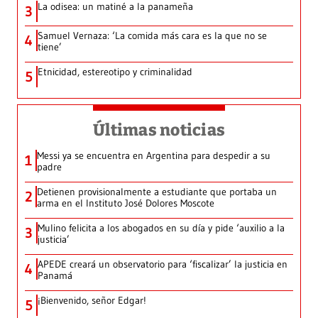
La odisea: un matiné a la panameña
3
Samuel Vernaza: ‘La comida más cara es la que no se
4
tiene’
Etnicidad, estereotipo y criminalidad
5
Últimas noticias
Messi ya se encuentra en Argentina para despedir a su
1
padre
Detienen provisionalmente a estudiante que portaba un
2
arma en el Instituto José Dolores Moscote
Mulino felicita a los abogados en su día y pide ‘auxilio a la
3
justicia’
APEDE creará un observatorio para ‘fiscalizar’ la justicia en
4
Panamá
¡Bienvenido, señor Edgar!
5