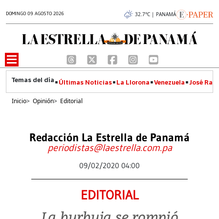
DOMINGO 09 AGOSTO 2026
32.7°C | PANAMÁ
Últimas Noticias
La Llorona
Venezuela
José Raúl
Inicio
>
Opinión
>
Editorial
Redacción La Estrella de Panamá
periodistas@laestrella.com.pa
09/02/2020 04:00
EDITORIAL
La burbuja se rompió