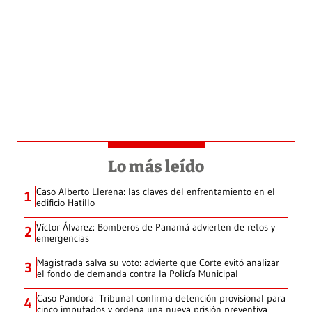
Lo más leído
Caso Alberto Llerena: las claves del enfrentamiento en el
1
edificio Hatillo
Víctor Álvarez: Bomberos de Panamá advierten de retos y
2
emergencias
Magistrada salva su voto: advierte que Corte evitó analizar
3
el fondo de demanda contra la Policía Municipal
Caso Pandora: Tribunal confirma detención provisional para
4
cinco imputados y ordena una nueva prisión preventiva