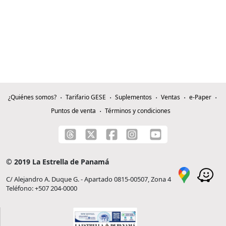
¿Quiénes somos?
Tarifario GESE
Suplementos
Ventas
e-Paper
Puntos de venta
Términos y condiciones
© 2019 La Estrella de Panamá
C/ Alejandro A. Duque G. - Apartado 0815-00507, Zona 4
Teléfono: +507 204-0000