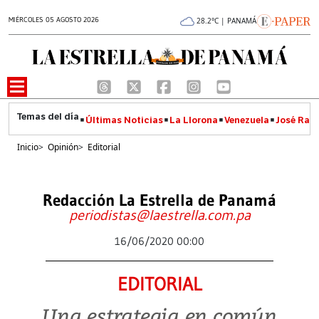
MIÉRCOLES 05 AGOSTO 2026
28.2°C | PANAMÁ
Últimas Noticias
La Llorona
Venezuela
José Raúl
Inicio
>
Opinión
>
Editorial
Redacción La Estrella de Panamá
periodistas@laestrella.com.pa
16/06/2020 00:00
EDITORIAL
Una estrategia en común