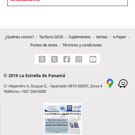
¿Quiénes somos?
Tarifario GESE
Suplementos
Ventas
e-Paper
Puntos de venta
Términos y condiciones
© 2019 La Estrella de Panamá
C/ Alejandro A. Duque G. - Apartado 0815-00507, Zona 4
Teléfono: +507 204-0000