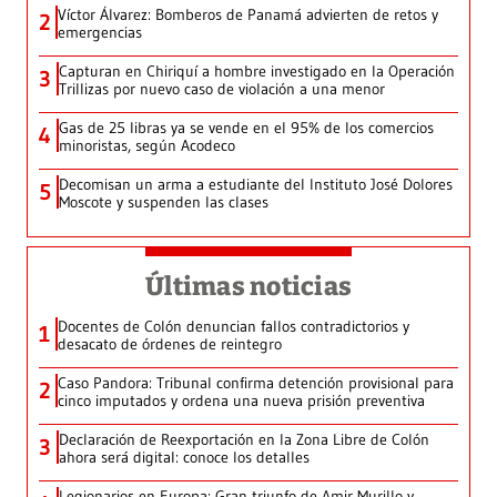
Víctor Álvarez: Bomberos de Panamá advierten de retos y
2
emergencias
Capturan en Chiriquí a hombre investigado en la Operación
3
Trillizas por nuevo caso de violación a una menor
Gas de 25 libras ya se vende en el 95% de los comercios
4
minoristas, según Acodeco
Decomisan un arma a estudiante del Instituto José Dolores
5
Moscote y suspenden las clases
Últimas noticias
Docentes de Colón denuncian fallos contradictorios y
1
desacato de órdenes de reintegro
Caso Pandora: Tribunal confirma detención provisional para
2
cinco imputados y ordena una nueva prisión preventiva
Declaración de Reexportación en la Zona Libre de Colón
3
ahora será digital: conoce los detalles
Legionarios en Europa: Gran triunfo de Amir Murillo y