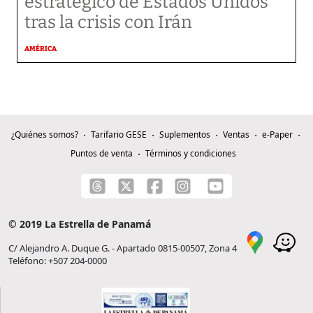
estratégico de Estados Unidos
tras la crisis con Irán
AMÉRICA
¿Quiénes somos?
Tarifario GESE
Suplementos
Ventas
e-Paper
Puntos de venta
Términos y condiciones
© 2019 La Estrella de Panamá
C/ Alejandro A. Duque G. - Apartado 0815-00507, Zona 4
Teléfono: +507 204-0000