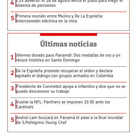
CSS advierte: el 18 de agosto vence el plazo para elegir el
4
sistema de pensiones
Primera reunión entre Mulino y De La Espriella:
5
interconexión eléctrica en la mira
Últimas noticias
¡Viernes dorado para Panamá!: Dos medallas de oro y un
1
récord histórico en Santo Domingo
De la Espriella promete recuperar el orden y declara
2
agotado el diálogo con grupos armados en Colombia
Presidente de Conmebol apoya a Infantino y dice que no se
3
puede desconocer su trabajo
Vuelve la NFL: Panthers se imponen 33-30 ante los
4
Cardinals
Andrei Lam buscará en Panamá el pase a la final mundial
5
de S.Pellegrino Young Chef