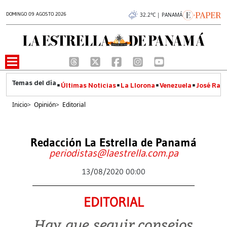
DOMINGO 09 AGOSTO 2026
32.2°C | PANAMÁ
Últimas Noticias
La Llorona
Venezuela
José Raúl
Inicio
>
Opinión
>
Editorial
Redacción La Estrella de Panamá
periodistas@laestrella.com.pa
13/08/2020 00:00
EDITORIAL
Hay que seguir consejos