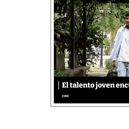
El talento joven enc
CINE