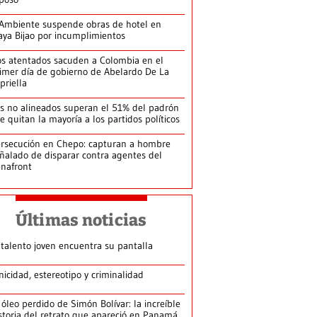
Ambiente suspende obras de hotel en
aya Bijao por incumplimientos
s atentados sacuden a Colombia en el
imer día de gobierno de Abelardo De La
priella
s no alineados superan el 51% del padrón
le quitan la mayoría a los partidos políticos
rsecución en Chepo: capturan a hombre
ñalado de disparar contra agentes del
nafront
Últimas noticias
 talento joven encuentra su pantalla​
nicidad, estereotipo y criminalidad
 óleo perdido de Simón Bolívar: la increíble
storia del retrato que apareció en Panamá