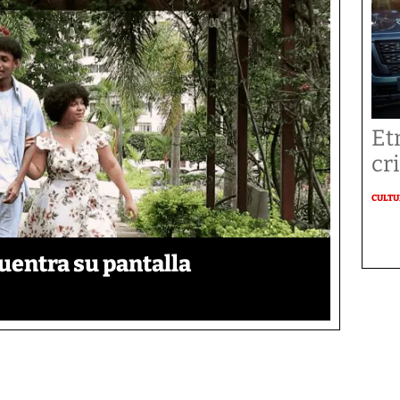
Et
cr
CULT
uentra su pantalla​