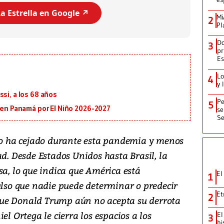
a Estrella en Google ↗️
Mi
2
Pl
Do
3
pr
Es
Lo
4
y 
si, a los 68 años
Pe
5
s en Panamá por El Niño 2026-2027
se
Se
 no ha cejado durante esta pandemia y menos
ad. Desde Estados Unidos hasta Brasil, la
sa, lo que indica que América está
El
1
so que nadie puede determinar o predecir
Et
2
ue Donald Trump aún no acepta su derrota
el Ortega le cierra los espacios a los
El
3
hi