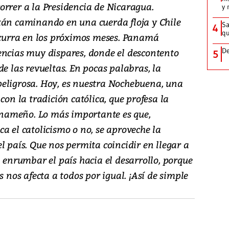
orrer a la Presidencia de Nicaragua.
y 
tán caminando en una cuerda floja y Chile
Sa
4
qu
 ocurra en los próximos meses. Panamá
encias muy dispares, donde el descontento
De
5
de las revueltas. En pocas palabras, la
r peligrosa. Hoy, es nuestra Nochebuena, una
con la tradición católica, que profesa la
nameño. Lo más importante es que,
a el catolicismo o no, se aproveche la
l país. Que nos permita coincidir en llegar a
nrumbar el país hacia el desarrollo, porque
s nos afecta a todos por igual. ¡Así de simple