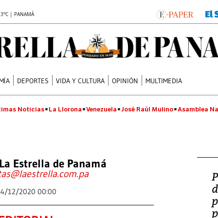
.3°C | PANAMÁ
MÍA
DEPORTES
VIDA Y CULTURA
OPINIÓN
MULTIMEDIA
timas Noticias
La Llorona
Venezuela
José Raúl Mulino
Asamblea Na
La Estrella de Panamá
tas@laestrella.com.pa
P
d
24/12/2020 00:00
p
p