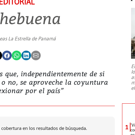
EDITORIAL
hebuena
neas La Estrella de Panamá
E
l
s que, independientemente de si
a
o o no, se aproveche la coyuntura
m
e
exionar por el país”
‘V
1
 cobertura en los resultados de búsqueda.
co
es