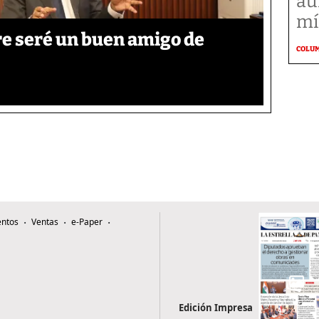
au
mí
re seré un buen amigo de
COLU
ntos
Ventas
e-Paper
Edición Impresa