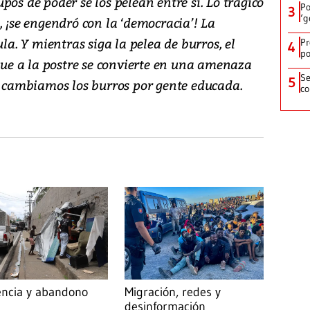
pos de poder se los pelean entre sí. Lo trágico
Po
3
‘g
, ¡se engendró con la ‘democracia’! La
ula. Y mientras siga la pelea de burros, el
Pr
4
po
 que a la postre se convierte en una amenaza
Se
5
ue cambiamos los burros por gente educada.
co
encia y abandono
Migración, redes y
desinformación