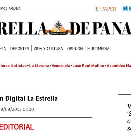
.9°C | PANAMÁ
MÍA
DEPORTES
VIDA Y CULTURA
OPINIÓN
MULTIMEDIA
timas Noticias
La Llorona
Venezuela
José Raúl Mulino
Asamblea Na
n Digital La Estrella
V
29/09/2013 02:00
‘
c
EDITORIAL
s