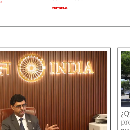
AL
EDITORIAL
¿Q
pr