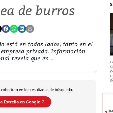
s
ea de burros
a está en todos lados, tanto en el
 empresa privada. Información
nal revela que en ...
L
s
p
r
d
 cobertura en los resultados de búsqueda.
a Estrella en Google ↗️
IM
1