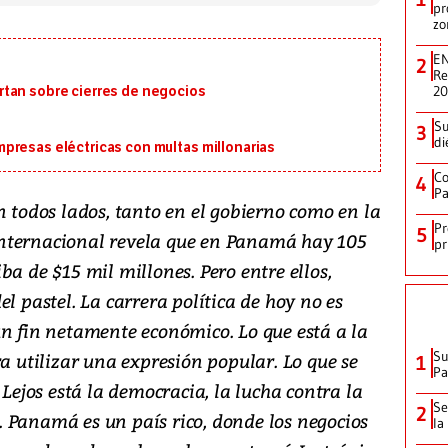
pr
zo
EN
2
Re
2
tan sobre cierres de negocios
Su
3
di
presas eléctricas con multas millonarias
Co
4
Pa
n todos lados, tanto en el gobierno como en la
Pr
5
nternacional revela que en Panamá hay 105
pr
ba de $15 mil millones. Pero entre ellos,
l pastel. La carrera política de hoy no es
un fin netamente económico. Lo que está a la
Su
ra utilizar una expresión popular. Lo que se
1
P
 Lejos está la democracia, la lucha contra la
Se
2
 Panamá es un país rico, donde los negocios
la