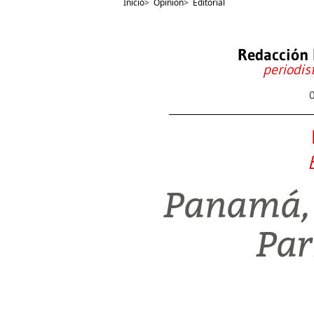
Inicio
>
Opinión
>
Editorial
Redacción 
periodis
Panamá,
Par