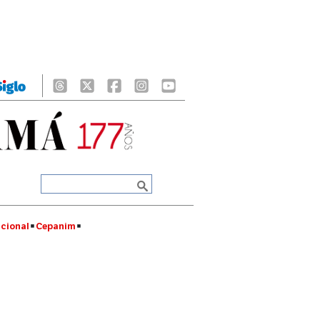
cional
Cepanim