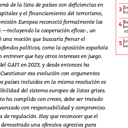
má de la lista de países con deficiencias en
De
3
no
apitales y el financiamiento del terrorismo,
 Comisión Europea reconoció formalmente los
Ba
4
em
 —incluyendo la cooperación eficaz-, un
dó
 una moción que buscaría frenar el
Un
5
sa
sfondos políticos, como la oposición española
n entrever que hay otros intereses en juego.
del GAFI en 2023, y desde entonces ha
 Cuestionar esa evolución con argumentos
s países incluidos en la misma resolución es
ibilidad del sistema europeo de listas grises.
o ha cumplido con creces, debe ser tratado
 avanzado con responsabilidad y compromiso.
da de regulación. Hay que reconocer que el
a demostrado una ofensiva agresiva para