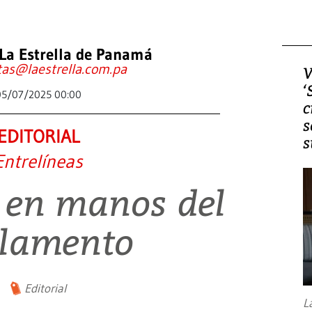
La Estrella de Panamá
tas@laestrella.com.pa
V
‘
05/07/2025 00:00
c
s
EDITORIAL
s
Entrelíneas
 en manos del
lamento
Editorial
L