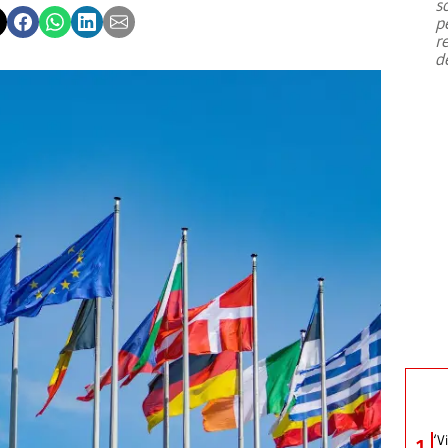
s
p
r
d
‘V
1