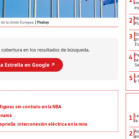
co
es
Mi
2
 de la Unión Europea.
Pixabay
Pl
Do
3
pr
Es
 cobertura en los resultados de búsqueda.
Pe
4
se
a Estrella en Google ↗️
Se
Lo
5
y 
iguras sin contrato en la NBA
La
Panamá
1
la
priella: interconexión eléctrica en la mira
Al
2
al