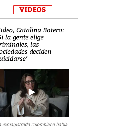
VIDEOS
ideo, Catalina Botero:
Si la gente elige
riminales, las
ociedades deciden
uicidarse’
a exmagistrada colombiana habla