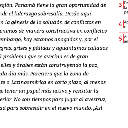
De
 región. Panamá tiene la gran oportunidad de
3
la
p
de el liderazgo sobresalía. Desde aquí
on la génesis de la solución de conflictos en
Ap
4
re
enimos de manera constructiva en conflictos
Am
5
n embargo, hoy estamos apagados y, por el
am
egras, grises y pálidas y aguantamos callados
el problema que se avecina es de gran
elíes y árabes están construyendo la paz,
da día más. Pareciera que la zona de
nte a Latinoamérica en corto plazo, al menos
e tener un papel más activo y rescatar la
erior. No son tiempos para jugar al avestruz,
ad para sobresalir en el nuevo mundo. ¡Así