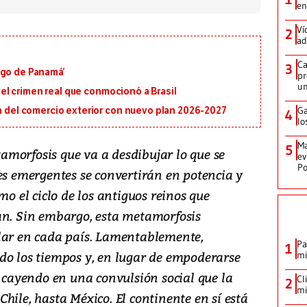
en
Ví
2
ad
Ca
3
igo de Panamá’
pr
un
en el crimen real que conmocionó a Brasil
Ga
ón del comercio exterior con nuevo plan 2026-2027
4
lo
Ma
5
morfosis que va a desdibujar lo que se
ev
Po
es emergentes se convertirán en potencia y
mo el ciclo de los antiguos reinos que
an. Sin embargo, esta metamorfosis
lar en cada país. Lamentablemente,
Pa
1
do los tiempos y, en lugar de empoderarse
mi
á cayendo en una convulsión social que la
Cl
2
mi
hile, hasta México. El continente en sí está