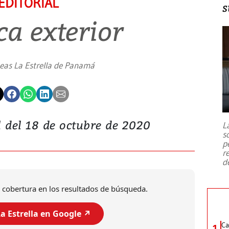
EDITORIAL
s
ica exterior
neas La Estrella de Panamá
al del 18 de octubre de 2020
L
s
p
r
d
 cobertura en los resultados de búsqueda.
a Estrella en Google ↗️
Ca
1