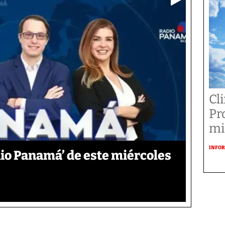
Cl
Pr
mi
INFOR
io Panamá’ de este miércoles