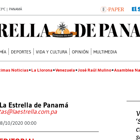
.3°C | PANAMÁ
MÍA
DEPORTES
VIDA Y CULTURA
OPINIÓN
MULTIMEDIA
timas Noticias
La Llorona
Venezuela
José Raúl Mulino
Asamblea Na
La Estrella de Panamá
tas@laestrella.com.pa
V
‘
8/10/2020 00:00
c
s