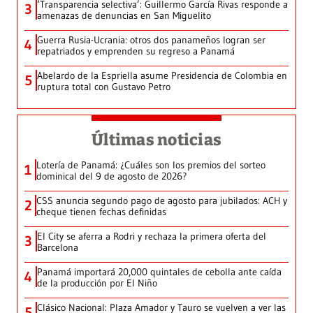
‘Transparencia selectiva’: Guillermo García Rivas responde a
3
amenazas de denuncias en San Miguelito
Guerra Rusia-Ucrania: otros dos panameños logran ser
4
repatriados y emprenden su regreso a Panamá
Abelardo de la Espriella asume Presidencia de Colombia en
5
ruptura total con Gustavo Petro
Últimas noticias
Lotería de Panamá: ¿Cuáles son los premios del sorteo
1
dominical del 9 de agosto de 2026?
CSS anuncia segundo pago de agosto para jubilados: ACH y
2
cheque tienen fechas definidas
El City se aferra a Rodri y rechaza la primera oferta del
3
Barcelona
Panamá importará 20,000 quintales de cebolla ante caída
4
de la producción por El Niño
Clásico Nacional: Plaza Amador y Tauro se vuelven a ver las
5