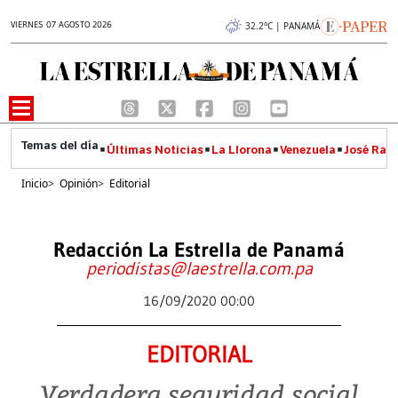
VIERNES 07 AGOSTO 2026
32.2°C | PANAMÁ
Últimas Noticias
La Llorona
Venezuela
José Raúl
Inicio
>
Opinión
>
Editorial
Redacción La Estrella de Panamá
periodistas@laestrella.com.pa
16/09/2020 00:00
EDITORIAL
Verdadera seguridad social