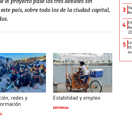
el proyecto pase los tres debates sin
If
ste país, sobre todo los de la ciudad capital,
3
fe
os.
EN
4
Re
2
Le
5
ti
as
ción, redes y
Estabilidad y empleo
formación
EDITORIAL
AL