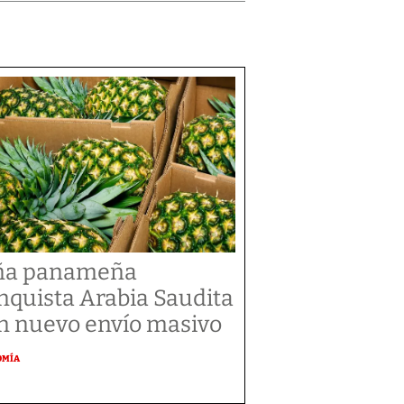
ña panameña
nquista Arabia Saudita
n nuevo envío masivo
OMÍA