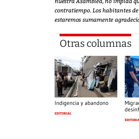
nuestra Asamblea, no impida que 
contratiempo. Los habitantes de e
estaremos sumamente agradecid
Otras columnas
Indigencia y abandono
Migra
desin
EDITORIAL
EDITORI