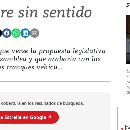
s
e sin sentido
ue verse la propuesta legislativa
Asamblea y que acabaría con los
s tranques vehicu...
L
s
p
r
d
 cobertura en los resultados de búsqueda.
a Estrella en Google ↗️
Ca
1