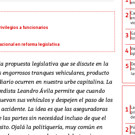
en
Ca
2
en
vi
rivilegios a funcionarios
Ga
3
lo
ucional en reforma legislativa
Ve
4
op
a propuesta legislativa que se discute en la
De
5
In
 engorrosos tranques vehiculares, producto
la
diario ocurren en nuestra urbe capitalina. La
rredista Leandro Ávila permite que cuando
muevan sus vehículos y despejen el paso de los
La
accidente. La idea es que las aseguradoras
1
pr
 las partes sin necesidad incluso de que el
de
sito. Ojalá la politiquería, muy común en
Pi
2
nu