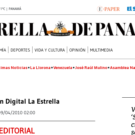
.1°C | PANAMÁ
MÍA
DEPORTES
VIDA Y CULTURA
OPINIÓN
MULTIMEDIA
timas Noticias
La Llorona
Venezuela
José Raúl Mulino
Asamblea Na
n Digital La Estrella
V
09/04/2010 02:00
‘
c
EDITORIAL
s