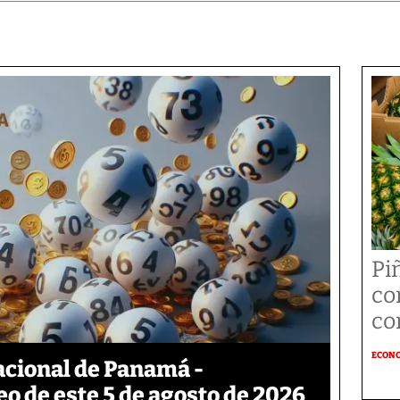
Pi
co
co
ECON
acional de Panamá -
eo de este 5 de agosto de 2026